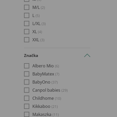
M/L
(2)
L
(5)
L/XL
(3)
XL
(4)
XXL
(3)
Značka
Albero Mio
(6)
BabyMatex
(7)
BabyOno
(37)
Canpol babies
(29)
Childhome
(10)
Kikkaboo
(21)
Makaszka
(11)