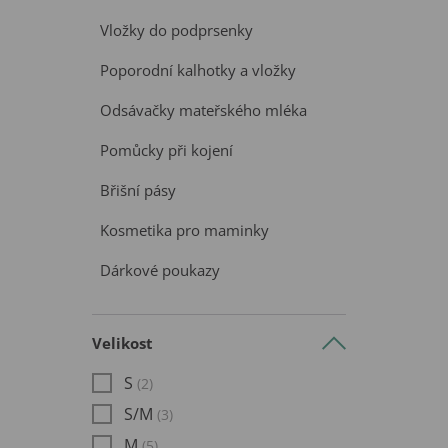
Vložky do podprsenky
Poporodní kalhotky a vložky
Odsávačky mateřského mléka
Pomůcky při kojení
Břišní pásy
Kosmetika pro maminky
Dárkové poukazy
Velikost
S
(2)
S/M
(3)
M
(5)