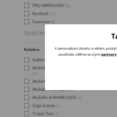
PRO MRŇOUSKY
(6)
Runbott
(12)
Suavinex
(8)
Zobrazit více
T
K personalizaci obsahu a reklam, poskyt
Kolekce
používáte, sdílíme se svými
partnery
Květiny a Motýli
(12)
Mušelín PUDROVĚ RŮŽOVÁ
(1)
Mušelín BÉŽOVÁ
(1)
Mušelín ŠALVĚJOVÁ
(1)
Mušelín KARAMELOVÁ
(1)
Gaja Goose
(1)
Tropic Fun
(1)