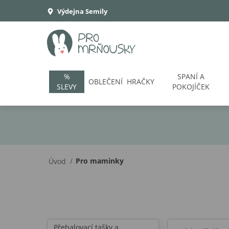
Výdejna Semily
%
SPANÍ A
OBLEČENÍ
HRAČKY
SLEVY
POKOJÍČEK
/
Pro maminky
Úvod
Přebalovací tašky a