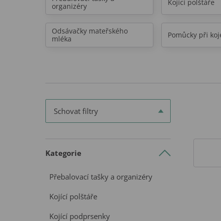
Kojící polštáře
organizéry
Odsávačky mateřského
Pomůcky při koj
mléka
Schovat filtry
Kategorie
Přebalovací tašky a organizéry
Kojící polštáře
Kojící podprsenky