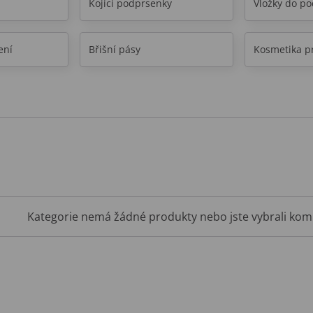
Kojící podprsenky
Vložky do p
ení
Břišní pásy
Kosmetika p
Kategorie nemá žádné produkty nebo jste vybrali komb