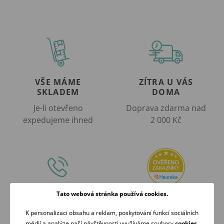
VŠE MÁME
ZÍTRA U VÁS
SKLADEM
DOMA
Je-li otevřeno
Doprava zdarma nad
expedujeme ihned
2 000 Kč
Tato webová stránka používá cookies.
RÁDI
OVĚŘENO
PORADÍME
ZÁKAZNÍKY
K personalizaci obsahu a reklam, poskytování funkcí sociálních
Volejte Po-Pá: 09:00-16:00
98 % našich zákazníků
médií a analýze naší návštěvnosti využíváme soubory
cookies
.