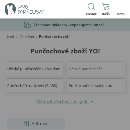
Hledat
Košík
Menu
Vše máme skladem - expedujeme ihned!
/
/
Punčochové zboží
Úvod
Oblečení
Punčochové zboží YO!
Dětské punčocháče s kšandami
Dětské punčocháče
Punčocháče na lezení (3-ABS)
Punčocháče se sukýnkou
Zobrazit všechny kategorie
Filtrovat