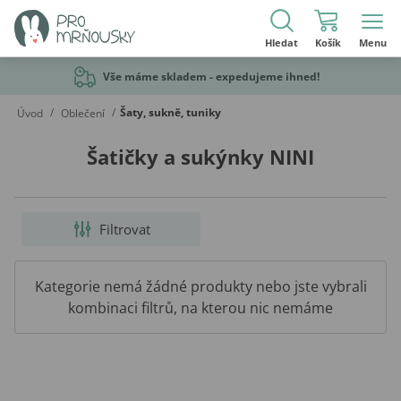
Hledat
Košík
Menu
Vše máme skladem - expedujeme ihned!
/
/
Šaty, sukně, tuniky
Úvod
Oblečení
Šatičky a sukýnky NINI
Filtrovat
Kategorie nemá žádné produkty nebo jste vybrali
kombinaci filtrů, na kterou nic nemáme