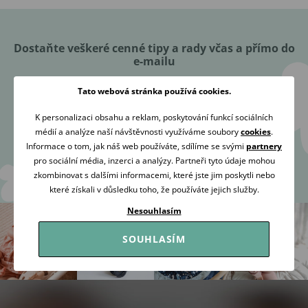
Dostaňte veškeré cenné tipy a rady včas a přímo do
e-mailu
Tato webová stránka používá cookies.
K personalizaci obsahu a reklam, poskytování funkcí sociálních
médií a analýze naší návštěvnosti využíváme soubory
cookies
.
Přihlásit se
Informace o tom, jak náš web používáte, sdílíme se svými
partnery
pro sociální média, inzerci a analýzy. Partneři tyto údaje mohou
zkombinovat s dalšími informacemi, které jste jim poskytli nebo
Souhlasím se
zpracováním osobních údajů
za účelem zaslání
které získali v důsledku toho, že používáte jejich služby.
newsletteru.
Nesouhlasím
SOUHLASÍM