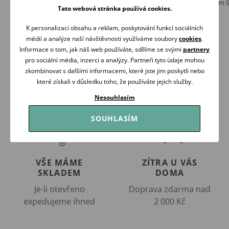
120x60cm BÍLÉ
bambusové 120x60cm 
Tato webová stránka používá cookies.
269 Kč
389 Kč
Skladem
Skladem
K personalizaci obsahu a reklam, poskytování funkcí sociálních
médií a analýze naší návštěvnosti využíváme soubory
cookies
.
Koupit
Koupit
Informace o tom, jak náš web používáte, sdílíme se svými
partnery
pro sociální média, inzerci a analýzy. Partneři tyto údaje mohou
zkombinovat s dalšími informacemi, které jste jim poskytli nebo
které získali v důsledku toho, že používáte jejich služby.
Nesouhlasím
SOUHLASÍM
VŠE MÁME
ZÍTRA U VÁS
SKLADEM
DOMA
Je-li otevřeno
Doprava zdarma nad
expedujeme ihned
2 000 Kč