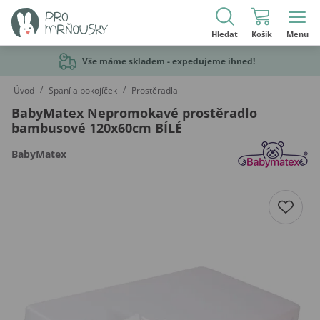
Hledat
Košík
Menu
Vše máme skladem - expedujeme ihned!
/
/
Úvod
Spaní a pokojíček
Prostěradla
BabyMatex Nepromokavé prostěradlo
bambusové 120x60cm BÍLÉ
BabyMatex