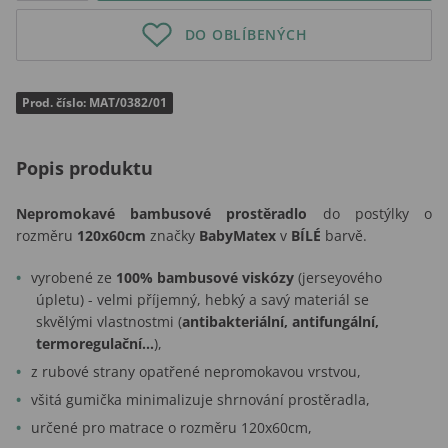
DO OBLÍBENÝCH
Prod. číslo: MAT/0382/01
Popis produktu
Nepromokavé bambusové
prostěradlo
do postýlky o
rozměru
120x60cm
značky
BabyMatex
v
BÍLÉ
barvě.
vyrobené ze
100% bambusové viskózy
(jerseyového
úpletu) - velmi příjemný, hebký a savý materiál se
skvělými vlastnostmi (
antibakteriální, antifungální,
termoregulační...
),
z rubové strany opatřené nepromokavou vrstvou,
všitá gumička minimalizuje shrnování prostěradla,
určené pro matrace o rozměru 120x60cm,