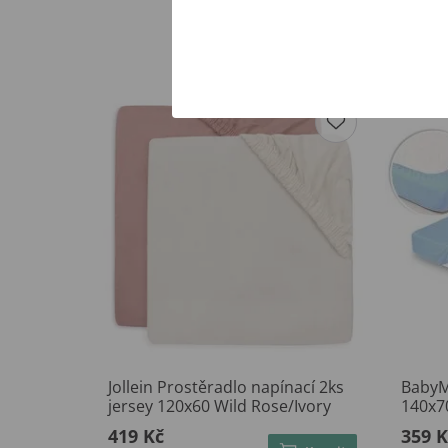
Jollein Prostěradlo napínací 2ks
BabyM
jersey 120x60 Wild Rose/Ivory
140x
419 Kč
359 K