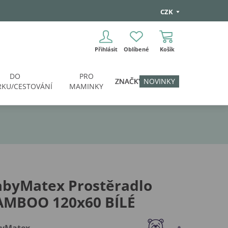
CZK
Přihlásit
Oblíbené
Košík
DO
PRO
ZNAČKY
NOVINKY
KU/CESTOVÁNÍ
MAMINKY
abyMatex Prostěradlo
AMBOO 120x60 BÍLÉ
yMatex