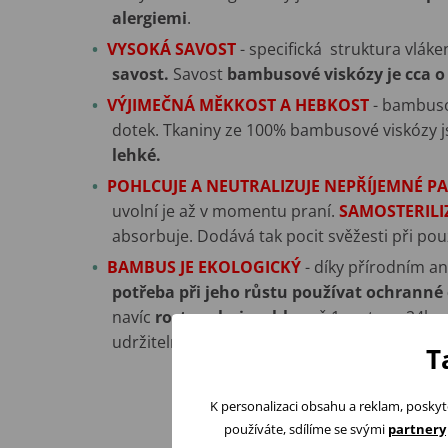
alergiemi
.
VYSOKÁ SAVOST
- specifická struktura vlák
savost.
Savost
bambusové viskózy je cca o
VÝJIMEČNÁ MĚKKOST A HEBKOST
- bambuso
dotek. Tkaniny ze 100% bambusové viskózy 
lehké.
POHLCUJE A NEUTRALIZUJE NEPŘÍJEMNÉ P
uvolní je až v momentu praní.
SAMOSTERIL
absorbuje. Dodává tak pocit svěžesti při po
BAMBUS JE EKOLOGICKÝ
- díky přírodním a
potřeba při jeho růstu používat ochranné 
navíc
roste velmi rychle
- až 1 metr za 24ho
udržitelný rozvoj.
T
K personalizaci obsahu a reklam, poskyt
používáte, sdílíme se svými
partnery