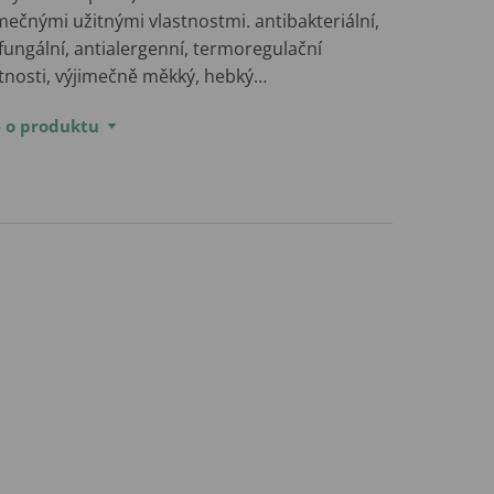
mečnými užitnými vlastnostmi. antibakteriální,
fungální, antialergenní, termoregulační
stnosti, výjimečně měkký, hebký…
e o produktu