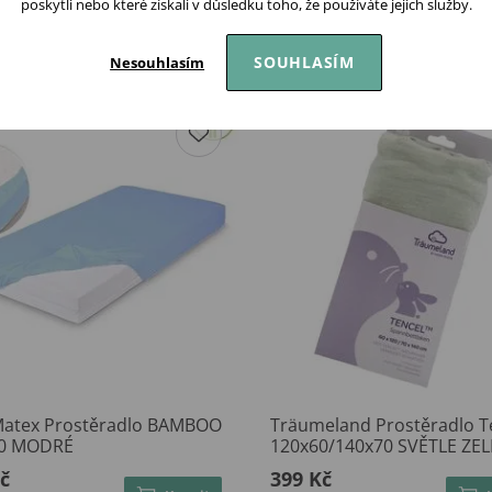
poskytli nebo které získali v důsledku toho, že používáte jejich služby.
Podobné produkty
SOUHLASÍM
Nesouhlasím
atex Prostěradlo BAMBOO
Träumeland Prostěradlo T
70 MODRÉ
120x60/140x70 SVĚTLE ZE
č
399 Kč