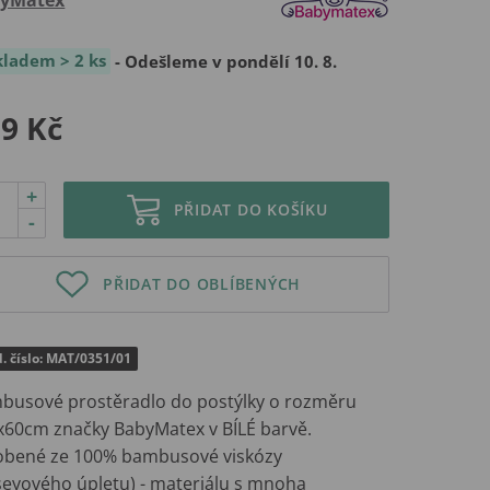
kladem > 2 ks
- Odešleme v pondělí 10. 8.
9 Kč
+
PŘIDAT DO KOŠÍKU
-
PŘIDAT DO OBLÍBENÝCH
. číslo: MAT/0351/01
busové prostěradlo do postýlky o rozměru
x60cm značky BabyMatex v BÍLÉ barvě.
obené ze 100% bambusové viskózy
rseyového úpletu) - materiálu s mnoha