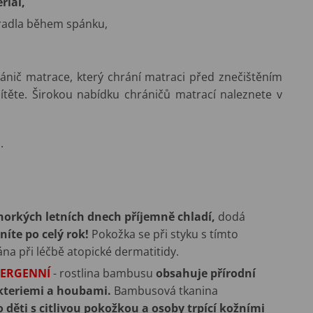
riál,
ěradla během spánku,
ránič matrace, který chrání matraci před znečištěním
těte. Širokou nabídku chráničů matrací naleznete v
.
horkých letních dnech příjemně chladí,
dodá
níte po celý rok!
Pokožka se při styku s tímto
na při léčbě atopické dermatitidy.
LERGENNÍ
- rostlina bambusu
obsahuje přírodní
akteriemi a houbami.
Bambusová tkanina
 děti s citlivou pokožkou a osoby trpící kožními