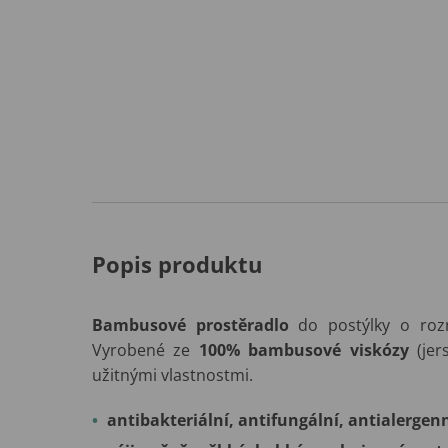
Popis produktu
Bambusové
prostěradlo
do postýlky o ro
Vyrobené ze
100% bambusové viskózy
(jer
užitnými vlastnostmi.
antibakteriální, antifungální, antialergen