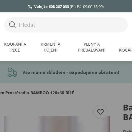
Volejte 608 267 033
(Po-Pá: 09:00-16:00)
KOUPÁNÍ A
KRMENÍ A
PLENY A
PÉČE
KOJENÍ
PŘEBALOVÁNÍ
KOČÁR
Vše máme skladem - expedujeme obratem!
x Prostěradlo BAMBOO 120x60 BÍLÉ
B
B
Bab