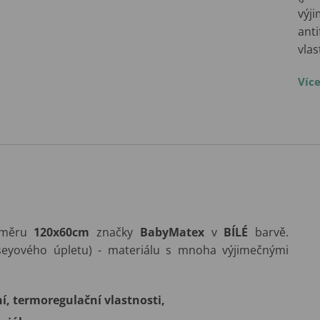
výji
anti
vla
Víc
změru
120x60cm
značky
BabyMatex
v
BÍLÉ
barvě.
seyového úpletu) - materiálu s mnoha výjimečnými
ní, termoregulační vlastnosti,