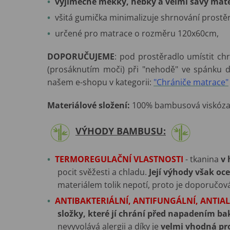
výjimečně měkký, hebký a velmi savý mate
všitá gumička minimalizuje shrnování prost
určené pro matrace o rozměru 120x60cm,
DOPORUČUJEME
: pod prostěradlo umístit ch
(prosáknutím moči) při "nehodě" ve spánku dí
našem e-shopu v kategorii:
"Chrániče matrace"
Materiálové složení:
100% bambusová viskóza
VÝHODY BAMBUSU:
TERMOREGULAČNÍ VLASTNOSTI
- tkanina
v 
pocit svěžesti a chladu.
Její výhody však oce
materiálem tolik nepotí, proto je doporučová
ANTIBAKTERIÁLNÍ, ANTIFUNGÁLNÍ, ANTIA
složky, které jí chrání před napadením b
nevyvolává alergii a díky je
velmi vhodná pro