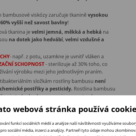
en bambusové viskózy zaručuje tkanině
vysokou
 60% vyšší než savost bavlny
!
vá tkanina je
velmi jemná, měkká a hebká
na
jsou
na dotek jako hedvábí
,
velmi vzdušné a
ACHY
- např. z potu
,
uzamkne je uvnitř vláken a
IZAČNÍ SCHOPNOST
- sterilizuje až 30% toho, co
užívání výrobku mezi jeho jednotlivým praním.
ntibakteriálním složkám rostliny bambusu
není
chemické postřiky a pesticidy.
Rostlina bambusu
din - je tedy vhodnou surovinou pro trvale
ato webová stránka používá cookie
ování funkcí sociálních médií a analýze naší návštěvnosti využíváme soubo
pro sociální média, inzerci a analýzy. Partneři tyto údaje mohou zkombinovat