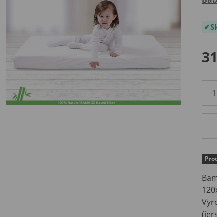
S
31
Prod
Bam
120
Vyr
(je