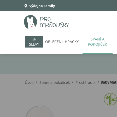
Výdejna Semily
%
SPANÍ A
OBLEČENÍ
HRAČKY
SLEVY
POKOJÍČEK
/
/
/
BabyMate
Úvod
Spaní a pokojíček
Prostěradla