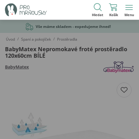
Hledat
Košík
Menu
Vše máme skladem - expedujeme ihned!
/
/
Úvod
Spaní a pokojíček
Prostěradla
BabyMatex Nepromokavé froté prostěradlo
120x60cm BÍLÉ
BabyMatex