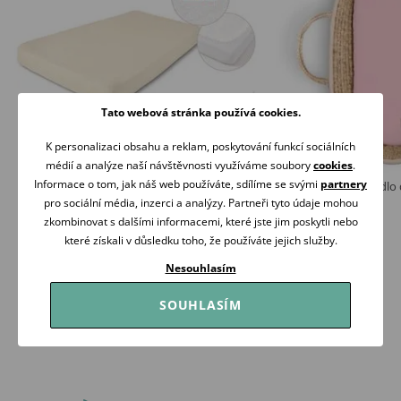
Tato webová stránka používá cookies.
K personalizaci obsahu a reklam, poskytování funkcí sociálních
médií a analýze naší návštěvnosti využíváme soubory
cookies
.
Informace o tom, jak náš web používáte, sdílíme se svými
partnery
BabyMatex Nepromokavé jersey
Albero Mio Prostěradlo
prostěradlo 140x70cm KRÉMOVÉ
(J003) RŮŽOVÁ
pro sociální média, inzerci a analýzy. Partneři tyto údaje mohou
319 Kč
199 Kč
zkombinovat s dalšími informacemi, které jste jim poskytli nebo
Skladem
Skladem
které získali v důsledku toho, že používáte jejich služby.
Nesouhlasím
Koupit
Koupit
SOUHLASÍM