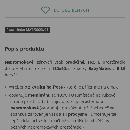
DO OBLÍBENÝCH
Prod. číslo: MAT/0023/01
Popis produktu
Nepromokavé
, zároveň však
prodyšné
,
FROTÉ
prostěradlo
do postýlky o rozměru
120x60
cm značky
BabyMatex
v
BÍLÉ
barvě:
vyrobeno
z kvalitního froté
- které je příjemné na omak,
obsahuje
membránu
ze 100% PU (umístěná na rubové
straně prostěradla) - zajišťuje, že je prostěradlo
nepromokavé
(zabraňuje prosáknutí při "nehodě" ve
spánku), zároveň je však ale i
prodyšné
- umožňuje tak
lepší cirkulaci vzduchu (čímž se odlišuje od většiny
běžných nepromokavých prostěradel)