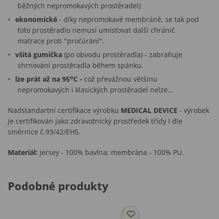
běžných nepromokavých prostěradel)
ekonomické
- díky nepromokavé membráně, se tak pod
toto prostěradlo nemusí umísťovat další chránič
matrace proti "pročúrání".
všitá gumička
(po obvodu prostěradla) - zabraňuje
shrnování prostěradla během spánku.
o
lze prát až na 95
C -
což převážnou většinu
nepromokavých i klasických prostěradel nelze...
Nadstandartní certifikace výrobku
MEDICAL DEVICE
- výrobek
je certifikován jako zdravotnický prostředek třídy I dle
směrnice č.93/42/EHS.
Materiál:
jersey - 100% bavlna; membrána - 100% PU.
Podobné produkty