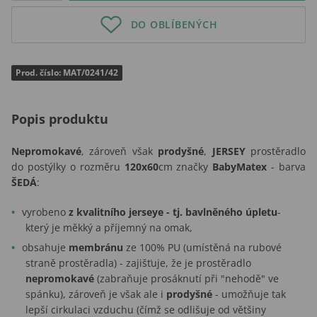
DO OBLÍBENÝCH
Prod. číslo: MAT/0241/42
Popis produktu
Nepromokavé
, zároveň však
prodyšné
,
JERSEY
prostěradlo
do postýlky o rozměru
120x60
cm značky
BabyMatex
- barva
ŠEDÁ
:
vyrobeno
z kvalitního jerseye - tj. bavlněného úpletu
-
který je měkký a příjemný na omak,
obsahuje
membránu
ze 100% PU (umístěná na rubové
straně prostěradla) - zajišťuje, že je prostěradlo
nepromokavé
(zabraňuje prosáknutí při "nehodě" ve
spánku), zároveň je však ale i
prodyšné
- umožňuje tak
lepší cirkulaci vzduchu (čímž se odlišuje od většiny