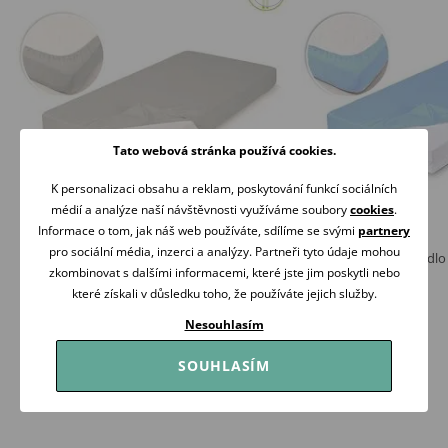
Tato webová stránka používá cookies.
K personalizaci obsahu a reklam, poskytování funkcí sociálních
médií a analýze naší návštěvnosti využíváme soubory
cookies
.
Informace o tom, jak náš web používáte, sdílíme se svými
partnery
pro sociální média, inzerci a analýzy. Partneři tyto údaje mohou
BabyMatex Prostěradlo BAMBOO 120x60
BabyMatex Prostěradl
zkombinovat s dalšími informacemi, které jste jim poskytli nebo
SVĚTLE ŠEDÉ
MODRÉ
které získali v důsledku toho, že používáte jejich služby.
319 Kč
319 Kč
Skladem
Skladem
Nesouhlasím
Koupit
Koupit
SOUHLASÍM