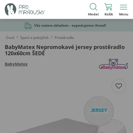
Hledat
Košík
Menu
Vše máme skladem - expedujeme ihned!
/
/
Úvod
Spaní a pokojíček
Prostěradla
BabyMatex Nepromokavé jersey prostěradlo
120x60cm ŠEDÉ
BabyMatex