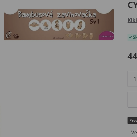
C
Kik
S
44
Prod
Vel