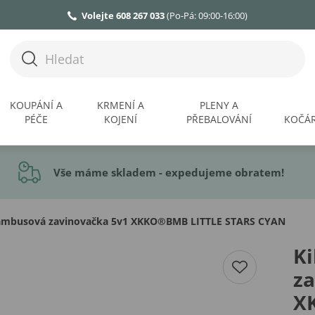
Volejte 608 267 033
(Po-Pá: 09:00-16:00)
KOUPÁNÍ A
KRMENÍ A
PLENY A
PÉČE
KOJENÍ
PŘEBALOVÁNÍ
KOČÁR
Vše máme skladem - expedujeme obratem!
ambusová zavinovačka 5v1 XKKO®BMB LITTLE STARS CYAN
K
za
X