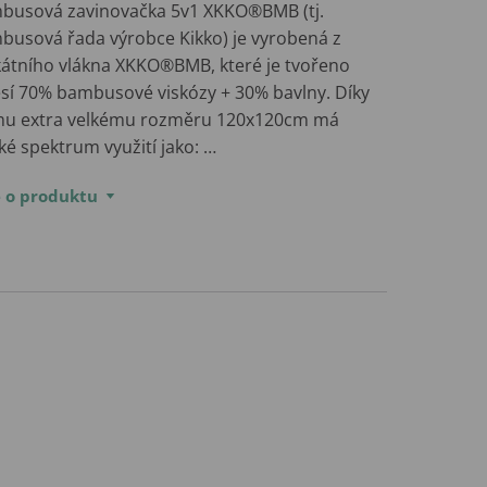
busová zavinovačka 5v1 XKKO®BMB (tj.
busová řada výrobce Kikko) je vyrobená z
kátního vlákna XKKO®BMB, které je tvořeno
sí 70% bambusové viskózy + 30% bavlny. Díky
ímu extra velkému rozměru 120x120cm má
ké spektrum využití jako: …
e o produktu