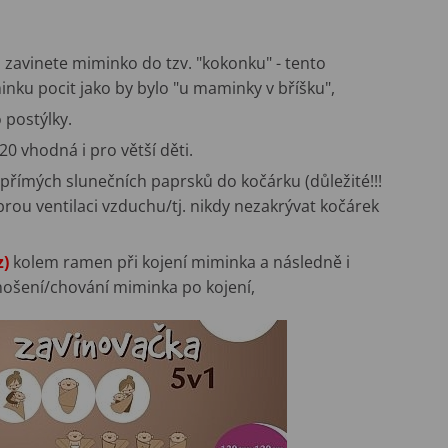
 zavinete miminko do tzv. "kokonku" - tento
nku pocit jako by bylo "u maminky v bříšku",
 postýlky.
0 vhodná i pro větší děti.
přímých slunečních paprsků do kočárku (důležité!!!
brou ventilaci vzduchu/tj. nikdy nezakrývat kočárek
z)
kolem ramen při kojení miminka a následně i
nošení/chování miminka po kojení,