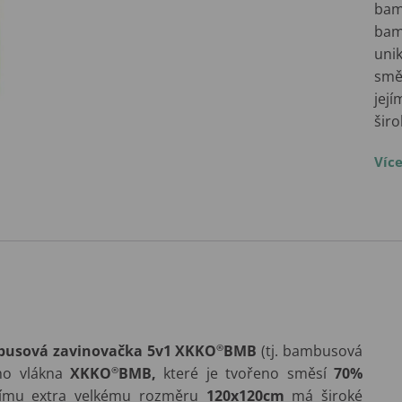
bam
bam
uni
smě
jej
širo
Víc
usová zavinovačka 5v1
XKKO
®
BMB
(tj. bambusová
ího vlákna
XKKO
®
BMB,
které je tvořeno směsí
70%
ejímu extra velkému rozměru
120x120cm
má široké