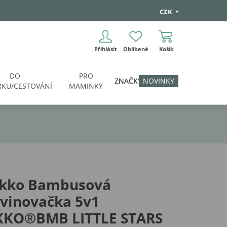
CZK
Přihlásit
Oblíbené
Košík
DO
PRO
ZNAČKY
NOVINKY
KU/CESTOVÁNÍ
MAMINKY
ikko Bambusová
vinovačka 5v1
KKO®BMB LITTLE STARS