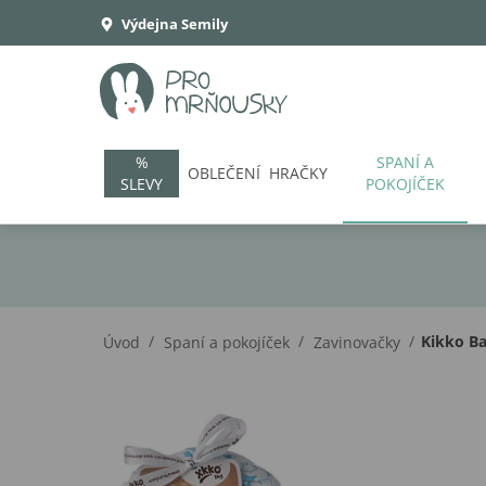
Výdejna Semily
%
SPANÍ A
OBLEČENÍ
HRAČKY
SLEVY
POKOJÍČEK
/
/
/
Kikko B
Úvod
Spaní a pokojíček
Zavinovačky