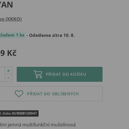
YAN
ko (XKKO)
kladem 1 ks
- Odešleme zítra 10. 8.
9 Kč
+
PŘIDAT DO KOŠÍKU
-
PŘIDAT DO OBLÍBENÝCH
. číslo: KI/BMB120047
mi jemná multifunkční mušelínová