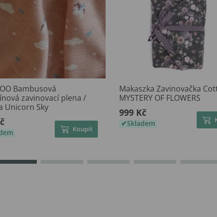
OO Bambusová
Makaszka Zavinovačka Cot
nová zavinovací plena /
MYSTERY OF FLOWERS
a Unicorn Sky
999 Kč
č
Skladem
Koupit
adem