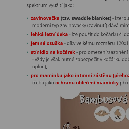
spektrum využití jako:
zavinovačka
(tzv. swaddle blanket) -
kterou
moderní typ zavinovačky (zavinutí) dává mimi
lehká letní deka
-
lze použít do kočárku či do
jemná osuška
-
díky velkému rozměru 120x12
stínidlo na kočár
ek
-
pro omezení/zastínění 
- vždy je však nutné zabezpečit v kočárku do
úplně),
pro maminku jako intimní zástěnu (přeho
třeba jako
ochranu oblečení maminky
při 