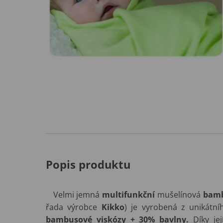
Popis produktu
Velmi jemná
multifunkční
mušelínová
bamb
řada výrobce
Kikko
) je vyrobená z unikátn
bambusové viskózy + 30% bavlny.
Díky j