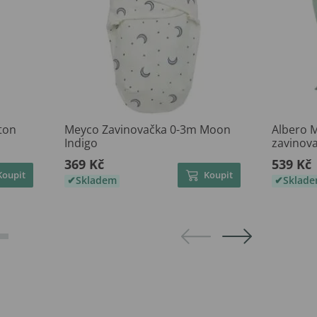
ton
Meyco Zavinovačka 0-3m Moon
Albero 
Indigo
zavinov
369 Kč
539 Kč
Koupit
Koupit
Skladem
Sklad