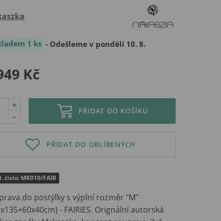
aszka
kladem 1 ks
- Odešleme v pondělí 10. 8.
949 Kč
+
PŘIDAT DO KOŠÍKU
-
PŘIDAT DO OBLÍBENÝCH
. číslo: MK010/FAIR
prava do postýlky s výplní rozměr "M"
0x135+60x40cm) - FAIRIES. Orignální autorská