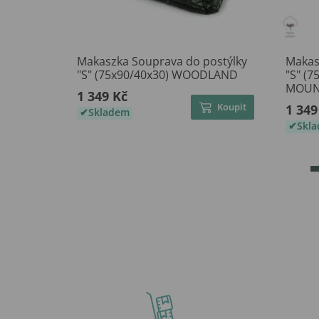
Makaszka Souprava do postýlky
Makas
"S" (75x90/40x30) WOODLAND
"S" (
MOUN
1 349 Kč
Koupit
1 349
Skladem
Skl