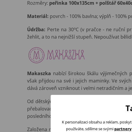
Rozměry:
peřinka
100x135cm + polštář 60x4
Materiál:
povrch - 100% bavlna; výplň - 100% po
o
Údržba:
Perte na 30
C (v pračce - ne ruční pr
žehlit, a to na nejnižší stupeň. Nepoužívat bělid
Makaszka
nabízí širokou škálu výjimečných pr
však přijdou na své i jejich maminky. Ve svých
dává zároveň vzniknout i velmi netradičním a 
Od dětských dek, přes kompletní vybavení do 
T
přebalovací tašky a organizéry pro maminky..
posledního detailu sladit a nakombinovat.
K personalizaci obsahu a reklam, poskyt
používáte, sdílíme se svými
partnery
Založena na malosériové výrobě, kde na první