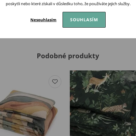
poskytli nebo které získali v důsledku toho, že používáte jejich služby.
é materiály. To zaručuje, že
Vám i Vašim nejmenším
ost po dlouhou dobu...!!!
SOUHLASÍM
Nesouhlasím
Podobné produkty