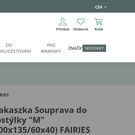
CZK
Přihlásit
Oblíbené
Košík
DO
PRO
ZNAČKY
NOVINKY
KU/CESTOVÁNÍ
MAMINKY
RIES
akaszka Souprava do
stýlky "M"
00x135/60x40) FAIRIES