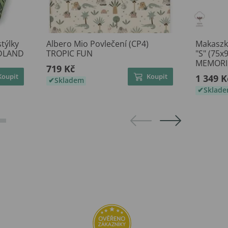
týlky
Albero Mio Povlečení (CP4)
Makaszk
ODLAND
TROPIC FUN
"S" (75x
MEMORI
719 Kč
Koupit
Koupit
1 349 K
Skladem
Sklad