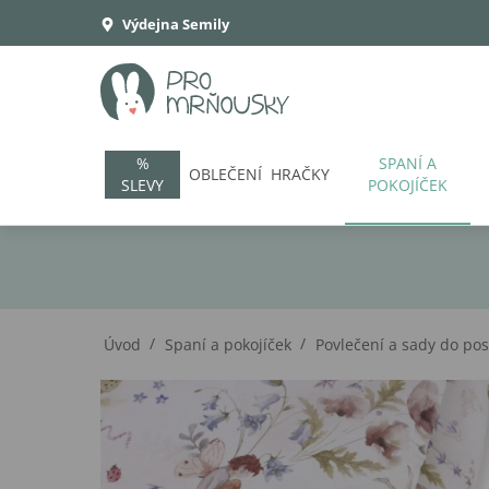
Výdejna Semily
%
SPANÍ A
OBLEČENÍ
HRAČKY
SLEVY
POKOJÍČEK
/
/
Úvod
Spaní a pokojíček
Povlečení a sady do pos