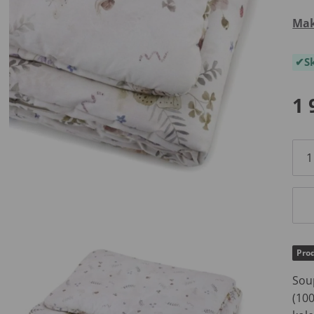
Mak
S
1 
Prod
Sou
(10