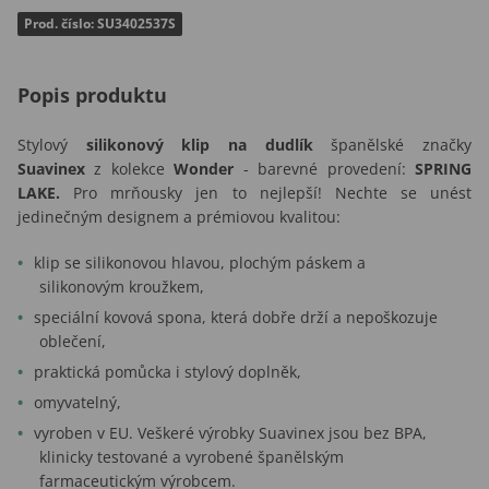
Prod. číslo: SU3402537S
Popis produktu
Stylový
silikonový klip na dudlík
španělské značky
Suavinex
z kolekce
Wonder
- barevné provedení:
SPRING
LAKE.
Pro mrňousky jen to nejlepší! Nechte se unést
jedinečným designem a prémiovou kvalitou:
klip se silikonovou hlavou, plochým páskem a
silikonovým kroužkem,
speciální kovová spona, která dobře drží a nepoškozuje
oblečení,
praktická pomůcka i stylový doplněk,
omyvatelný,
vyroben v EU. Veškeré výrobky Suavinex jsou bez BPA,
klinicky testované a vyrobené španělským
farmaceutickým výrobcem.