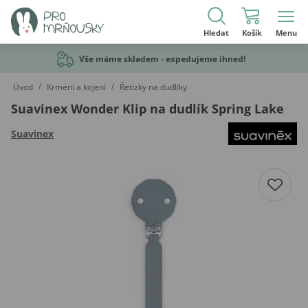
Hledat
Košík
Menu
Vše máme skladem - expedujeme ihned!
/
/
Úvod
Krmení a kojení
Řetízky na dudlíky
Suavinex Wonder Klip na dudlík Spring Lake
Suavinex