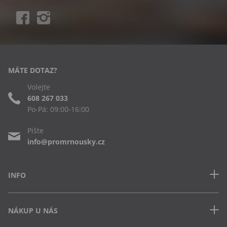
MÁTE DOTAZ?
Volejte
608 267 033
Po-Pá: 09:00-16:00
Pište
info@promrnousky.cz
INFO
Kontakt
NÁKUP U NÁS
Často kladené dotazy