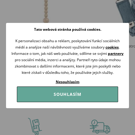
Tato webová stránka používá cookies.
K personalizaci obsahu a reklam, poskytování funkcí sociálních
Suavinex Colour Essence Klip na dudlík New
BIBS Klip na dudlík Petr
médií a analýze naší návštěvnosti využíváme soubory
cookies
.
KRÉMOVÁ
369 Kč
Informace o tom, jak náš web používáte, sdílíme se svými
partnery
265 Kč
Skladem
pro sociální média, inzerci a analýzy. Partneři tyto údaje mohou
Skladem
zkombinovat s dalšími informacemi, které jste jim poskytli nebo
Koupit
které získali v důsledku toho, že používáte jejich služby.
Koupit
Nesouhlasím
SOUHLASÍM