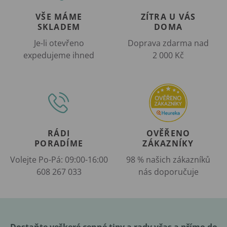
VŠE MÁME
ZÍTRA U VÁS
SKLADEM
DOMA
Je-li otevřeno
Doprava zdarma nad
expedujeme ihned
2 000 Kč
RÁDI
OVĚŘENO
PORADÍME
ZÁKAZNÍKY
Volejte Po-Pá: 09:00-16:00
98 % našich zákazníků
608 267 033
nás doporučuje
Dostaňte veškeré cenné tipy a rady včas a přímo do