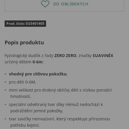
DO OBLÍBENÝCH
Prod. číslo: SU3401405
Popis produktu
Fyziologický dudlík z řady
ZERO ZERO
, značky
SUAVINÉX
určený dětem
0-6m
:
vhodný pro citlivou pokožku
,
pro děti 0-6M,
mini velikost pro drobný obličej dětí s nízkou porodní
hmotností,
speciální odvětraný tvar díky němuž nedochází k
podráždění jemné pokožky,
tvar savičky neinvazivní, který respektuje přirozenou
potřebu kojení,