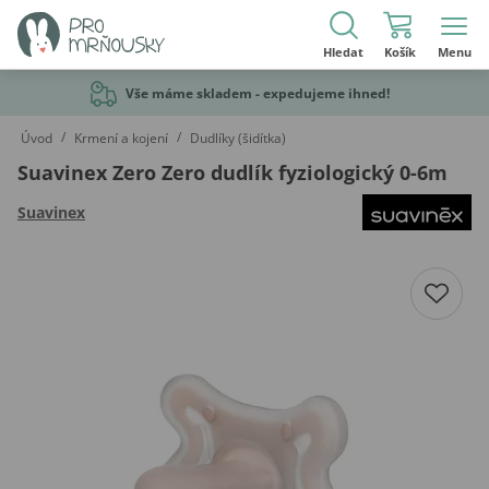
Hledat
Košík
Menu
Vše máme skladem - expedujeme ihned!
/
/
Úvod
Krmení a kojení
Dudlíky (šidítka)
Suavinex Zero Zero dudlík fyziologický 0-6m
Suavinex