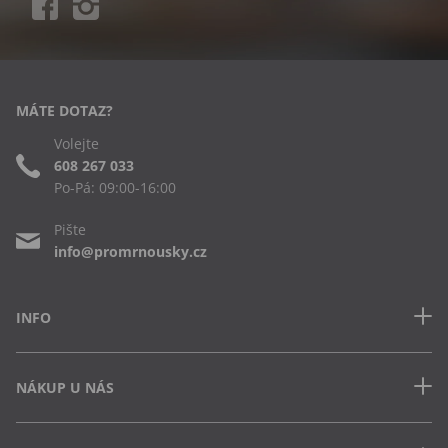
MÁTE DOTAZ?
Volejte
608 267 033
Po-Pá: 09:00-16:00
Pište
info@promrnousky.cz
INFO
Kontakt
NÁKUP U NÁS
Často kladené dotazy
Obchodní podmínky
Doprava a platba v ČR