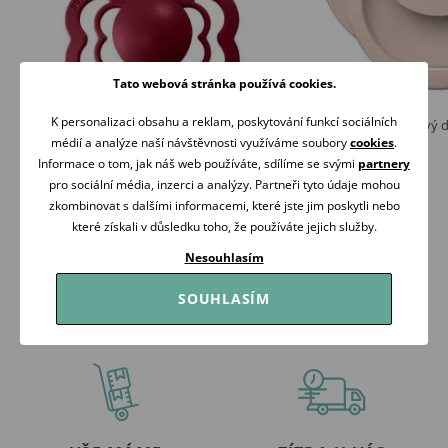
Tato webová stránka používá cookies.
K personalizaci obsahu a reklam, poskytování funkcí sociálních
BIBS Supreme Dudlíky silikon symetrické 0-
LOVI Dudlík silikonový
6m 2ks Coral/Ruby
6m 1ks Nude
médií a analýze naší návštěvnosti využíváme soubory
cookies
.
289 Kč
139 Kč
Informace o tom, jak náš web používáte, sdílíme se svými
partnery
Skladem
Skladem
pro sociální média, inzerci a analýzy. Partneři tyto údaje mohou
zkombinovat s dalšími informacemi, které jste jim poskytli nebo
Koupit
Koupit
které získali v důsledku toho, že používáte jejich služby.
Nesouhlasím
SOUHLASÍM