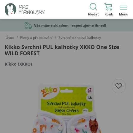
Hledat
Košík
Menu
Vše máme skladem - expedujeme ihned!
/
/
Úvod
Pleny a přebalování
Svrchní plenkové kalhotky
Kikko Svrchní PUL kalhotky XKKO One Size
WILD FOREST
Kikko (XKKO)