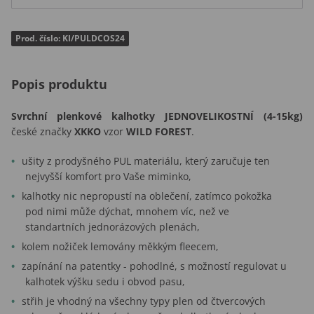
Prod. číslo: KI/PULDCOS24
Popis produktu
Svrchní plenkové kalhotky
JEDNOVELIKOSTNÍ (4-15kg)
české značky
XKKO
vzor
WILD FOREST
.
ušity z prodyšného PUL materiálu, který zaručuje ten
nejvyšší komfort pro Vaše miminko,
kalhotky nic nepropustí na oblečení, zatímco pokožka
pod nimi může dýchat, mnohem víc, než ve
standartních jednorázových plenách,
kolem nožiček lemovány měkkým fleecem,
zapínání na patentky - pohodlné, s možností regulovat u
kalhotek výšku sedu i obvod pasu,
střih je vhodný na všechny typy plen od čtvercových