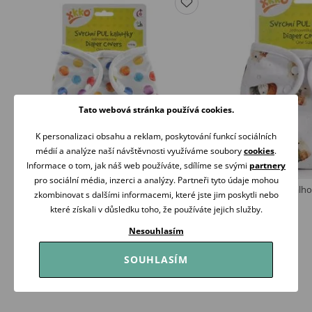
Tato webová stránka používá cookies.
K personalizaci obsahu a reklam, poskytování funkcí sociálních
médií a analýze naší návštěvnosti využíváme soubory
cookies
.
Informace o tom, jak náš web používáte, sdílíme se svými
partnery
pro sociální média, inzerci a analýzy. Partneři tyto údaje mohou
Kikko Svrchní PUL kalhotky XKKO One Size
Kikko Svrchní PUL kalh
zkombinovat s dalšími informacemi, které jste jim poskytli nebo
WATERCOLOUR POLKA DOTS
BEAR FAMILY
které získali v důsledku toho, že používáte jejich služby.
265 Kč
265 Kč
Skladem
Skladem
Nesouhlasím
Koupit
Koupit
SOUHLASÍM