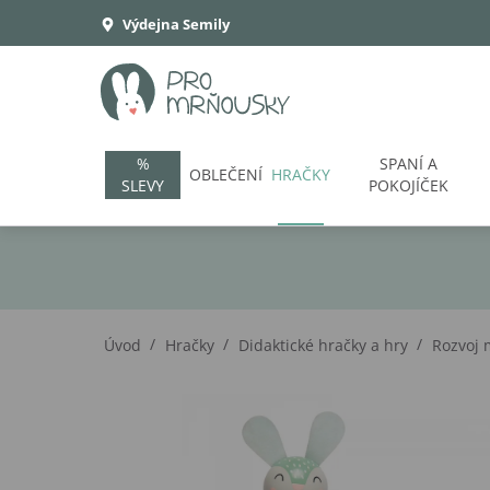
Výdejna Semily
%
SPANÍ A
OBLEČENÍ
HRAČKY
SLEVY
POKOJÍČEK
/
/
/
Úvod
Hračky
Didaktické hračky a hry
Rozvoj 