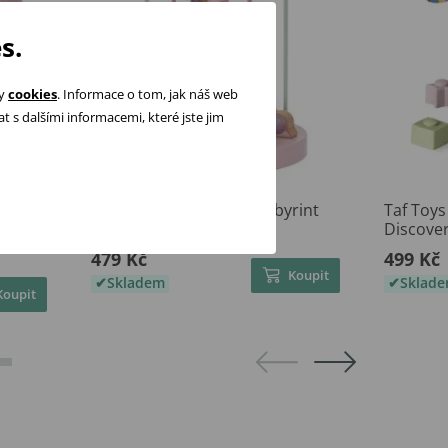
s.
ry
cookies
. Informace o tom, jak náš web
 s dalšími informacemi, které jste jim
 s
Little Dutch Motorický labyrint
Taf Toys
cky
Fairy Garden
Discove
479 Kč
499 Kč
Koupit
Skladem
Sklad
Koupit