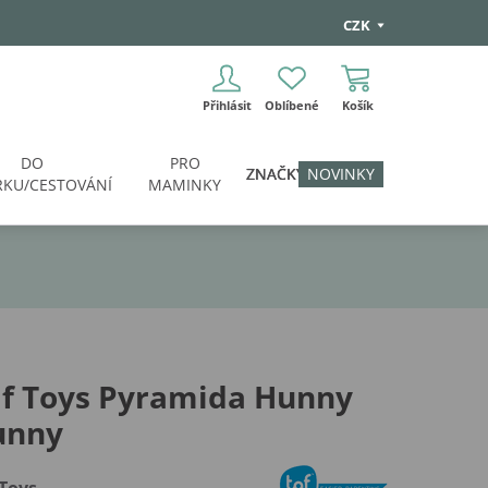
CZK
Přihlásit
Oblíbené
Košík
DO
PRO
ZNAČKY
NOVINKY
KU/CESTOVÁNÍ
MAMINKY
af Toys Pyramida Hunny
unny
 Toys