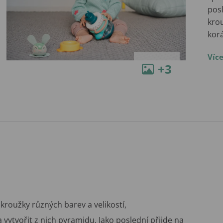
posl
kro
kor
Víc
+3
kroužky různých barev a velikostí,
 vytvořit z nich pyramidu. Jako poslední přijde na