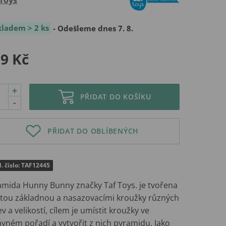
kladem > 2 ks
- Odešleme dnes 7. 8.
9 Kč
+
PŘIDAT DO KOŠÍKU
-
PŘIDAT DO OBLÍBENÝCH
. číslo: TAF12445
amida Hunny Bunny značky Taf Toys. je tvořena
atou základnou a nasazovacími kroužky různých
v a velikostí, cílem je umístit kroužky ve
ávném pořadí a vytvořit z nich pyramidu. Jako