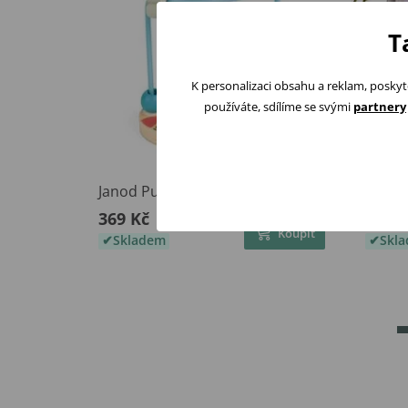
T
K personalizaci obsahu a reklam, poskyt
používáte, sdílíme se svými
partnery
Janod Pure Motorický hlavolam
Taf To
369 Kč
439 K
Koupit
Skladem
Skl