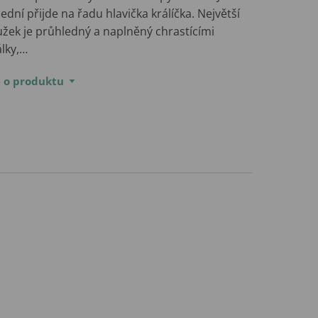
ední přijde na řadu hlavička králíčka. Největší
užek je průhledný a naplněný chrastícími
álky,…
e o produktu