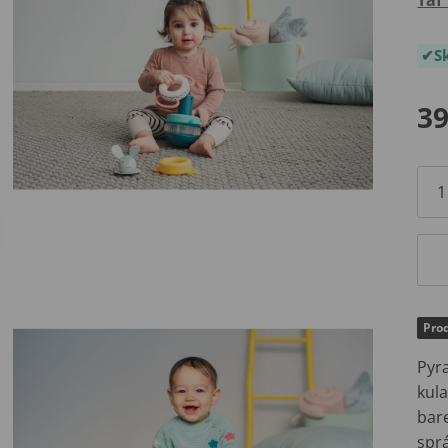
S
39
Prod
Pyr
kul
bare
spr