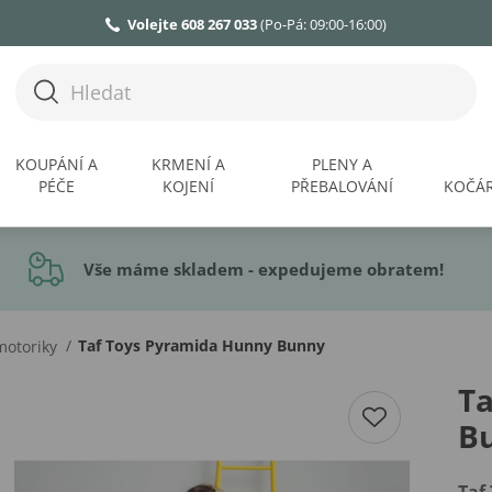
Volejte 608 267 033
(Po-Pá: 09:00-16:00)
KOUPÁNÍ A
KRMENÍ A
PLENY A
PÉČE
KOJENÍ
PŘEBALOVÁNÍ
KOČÁR
Vše máme skladem - expedujeme obratem!
/
Taf Toys Pyramida Hunny Bunny
motoriky
T
B
Taf