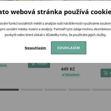
ato webová stránka používá cookie
ování funkcí sociálních médií a analýze naší návštěvnosti využíváme soubo
pro sociální média, inzerci a analýzy. Partneři tyto údaje mohou zkombinovat
poskytli nebo které získali v důsledku toho, že používáte jejich služby.
SOUHLASÍM
Nesouhlasím
ys Hrací pult s aktivitami
Little Dutch Plyšová kostka
aktivitami králíček Miffy Lu
č
Blossom
Koupit
adem
449 Kč
Skladem