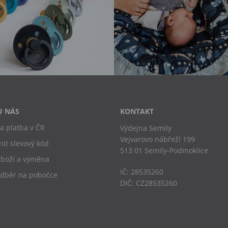
U NÁS
KONTAKT
a platba v ČR
Výdejna Semily
Vejvarovo nábřeží 199
nit slevový kód
513 01 Semily-Podmoklice
zboží a výměna
IČ: 28535260
odběr na pobočce
DIČ: CZ28535260