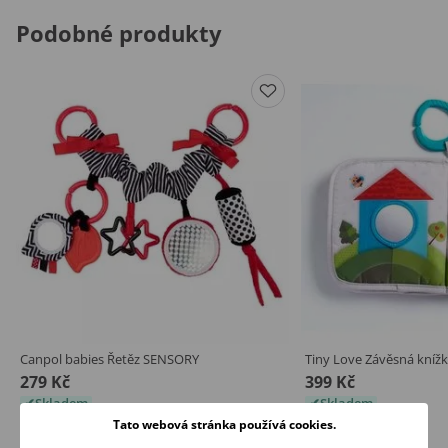
Podobné produkty
Canpol babies Řetěz SENSORY
Tiny Love Závěsná kn
279 Kč
399 Kč
Skladem
Skladem
Tato webová stránka používá cookies.
Koupit
Koupit