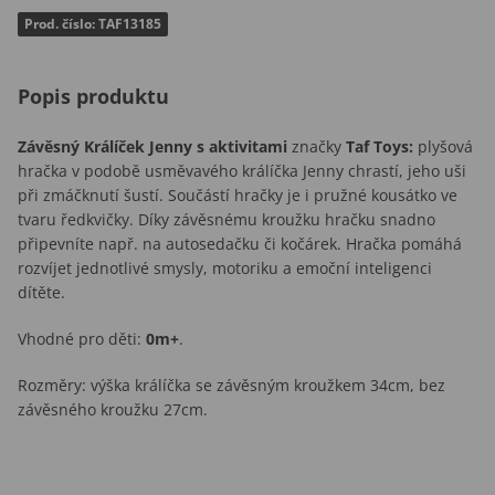
Prod. číslo: TAF13185
Popis produktu
Závěsný Králíček Jenny s aktivitami
značky
Taf Toys:
plyšová
hračka v podobě usměvavého králíčka Jenny chrastí, jeho uši
při zmáčknutí šustí. Součástí hračky je i pružné kousátko ve
tvaru ředkvičky. Díky závěsnému kroužku hračku snadno
připevníte např. na autosedačku či kočárek. Hračka pomáhá
rozvíjet jednotlivé smysly, motoriku a emoční inteligenci
dítěte.
Vhodné pro děti:
0m+
.
Rozměry: výška králíčka se závěsným kroužkem 34cm, bez
závěsného kroužku 27cm.