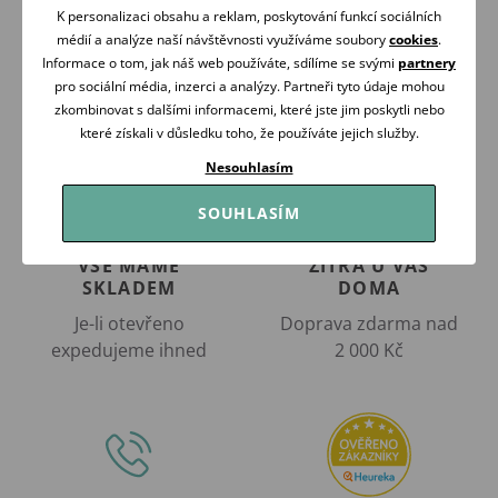
K personalizaci obsahu a reklam, poskytování funkcí sociálních
médií a analýze naší návštěvnosti využíváme soubory
cookies
.
Informace o tom, jak náš web používáte, sdílíme se svými
partnery
pro sociální média, inzerci a analýzy. Partneři tyto údaje mohou
zkombinovat s dalšími informacemi, které jste jim poskytli nebo
které získali v důsledku toho, že používáte jejich služby.
Nesouhlasím
SOUHLASÍM
VŠE MÁME
ZÍTRA U VÁS
SKLADEM
DOMA
Je-li otevřeno
Doprava zdarma nad
expedujeme ihned
2 000 Kč