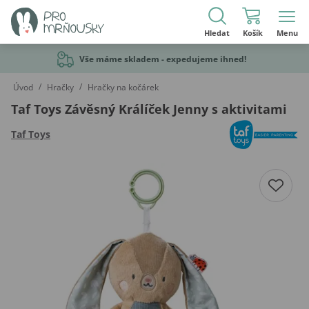
Hledat
Košík
Menu
Vše máme skladem - expedujeme ihned!
/
/
Úvod
Hračky
Hračky na kočárek
Taf Toys Závěsný Králíček Jenny s aktivitami
Taf Toys