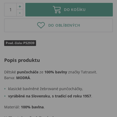
+
DO KOŠÍKU
-
DO OBLÍBENÝCH
Prod. číslo: P52939
Popis produktu
Dětské
punčocháče
ze
100% bavlny
značky Tatrasvit.
Barva:
MODRÁ
.
klasické bavlněné žebrované punčocháčky,
vyráběné na Slovensku, s tradicí od roku 1957
.
Materiál:
100% bavlna
.