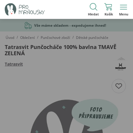
Hledat
Košík
Menu
Vše máme skladem - expedujeme ihned!
/
/
/
Úvod
Oblečení
Punčochové zboží
Dětské punčocháče
Tatrasvit Punčocháče 100% bavlna TMAVĚ
ZELENÁ
Tatrasvit