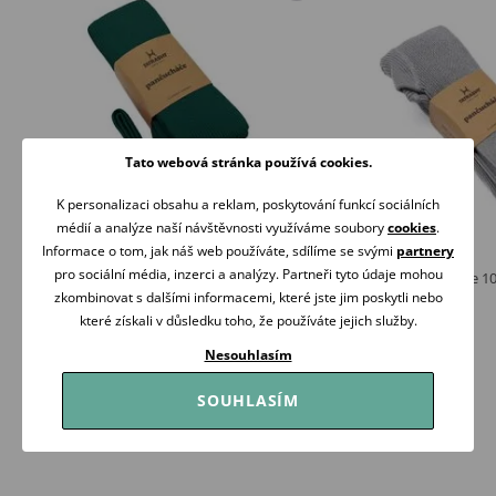
Tato webová stránka používá cookies.
K personalizaci obsahu a reklam, poskytování funkcí sociálních
médií a analýze naší návštěvnosti využíváme soubory
cookies
.
Informace o tom, jak náš web používáte, sdílíme se svými
partnery
pro sociální média, inzerci a analýzy. Partneři tyto údaje mohou
Tatrasvit Punčocháče s kšandami 100%
Tatrasvit Punčocháče 1
bavlna TMAVĚ ZELENÁ
zkombinovat s dalšími informacemi, které jste jim poskytli nebo
199 Kč
199 Kč
které získali v důsledku toho, že používáte jejich služby.
Skladem
Skladem
Nesouhlasím
Koupit
Koupit
SOUHLASÍM