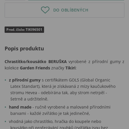
DO OBLÍBENÝCH
Prod. číslo: TIKI96501
Popis produktu
Chrastítko/kousátko BERUŠKA
vyrobené z přírodní gumy z
kolekce
Garden Friends
značky
Tikiri
:
z přírodní gumy
s certifikátem GOLS (Global Organic
Latex Standart), která je získávaná z mízy kaučukového
stromu Hevea - odebírána tak, aby strom netrpěl -
šetrně a udržitelně.
hand made
- ručně vyrobené a malované přírodními
barvami - každé zvířátko je tak jedinečné,
vhodná jako chrastítko, hračka do koupele nebo
kousátko při prořezávání zoubků (zvířátka jsou bez