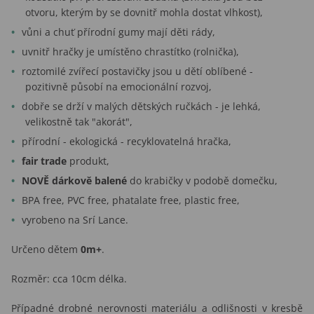
otvoru, kterým by se dovnitř mohla dostat vlhkost),
vůni a chuť přírodní gumy mají děti rády,
uvnitř hračky je umístěno chrastítko (rolnička),
roztomilé zvířecí postavičky jsou u dětí oblíbené -
pozitivně působí na emocionální rozvoj,
dobře se drží v malých dětských ručkách - je lehká,
velikostně tak "akorát",
přírodní - ekologická - recyklovatelná hračka,
fair trade
produkt,
NOVĚ dárkově balené
do krabičky v podobě domečku,
BPA free, PVC free, phatalate free, plastic free,
vyrobeno na Srí Lance.
Určeno dětem
0m+
.
Rozměr: cca 10cm délka.
Případné drobné nerovnosti materiálu a odlišnosti v kresbě