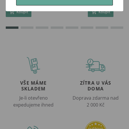
Skladem
Skladem
Koupit
Koupit
VŠE MÁME
ZÍTRA U VÁS
SKLADEM
DOMA
Je-li otevřeno
Doprava zdarma nad
expedujeme ihned
2 000 Kč