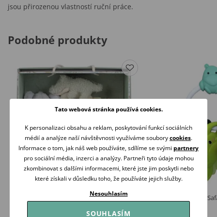
jsou přirozenou vlastností ruční práce.
Podobné produkty
Tato webová stránka používá cookies.
K personalizaci obsahu a reklam, poskytování funkcí sociálních
médií a analýze naší návštěvnosti využíváme soubory
cookies
.
Informace o tom, jak náš web používáte, sdílíme se svými
partnery
pro sociální média, inzerci a analýzy. Partneři tyto údaje mohou
zkombinovat s dalšími informacemi, které jste jim poskytli nebo
které získali v důsledku toho, že používáte jejich služby.
Nesouhlasím
Little Dutch Dárková sada Safari Friends
Infantino Chrastítko Saf
679 Kč
145 Kč
SOUHLASÍM