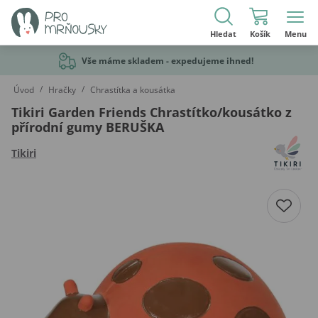
Hledat
Košík
Menu
Vše máme skladem - expedujeme ihned!
/
/
Úvod
Hračky
Chrastítka a kousátka
Tikiri Garden Friends Chrastítko/kousátko z
přírodní gumy BERUŠKA
Tikiri