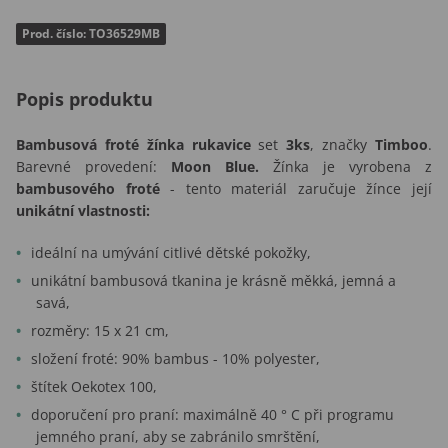
Prod. číslo: TO36529MB
Popis produktu
Bambusová froté žínka rukavice
set
3ks
, značky
Timboo
.
Barevné provedení:
Moon Blue.
Žínka je vyrobena z
bambusového froté
- tento materiál zaručuje žínce její
unikátní vlastnosti:
ideální na umývání citlivé dětské pokožky,
unikátní bambusová tkanina je krásně měkká, jemná a
savá,
rozměry: 15 x 21 cm,
složení froté: 90% bambus - 10% polyester,
štítek Oekotex 100,
doporučení pro praní: maximálně 40 ° C při programu
jemného praní, aby se zabránilo smrštění,