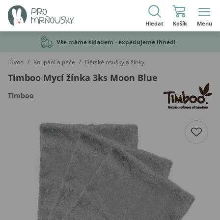
Hledat
Košík
Menu
Vše máme skladem - expedujeme ihned!
/
/
Úvod
Koupání a péče
Dětské osušky a žínky
Timboo Mycí žínka 3ks Moon Blue
Timboo