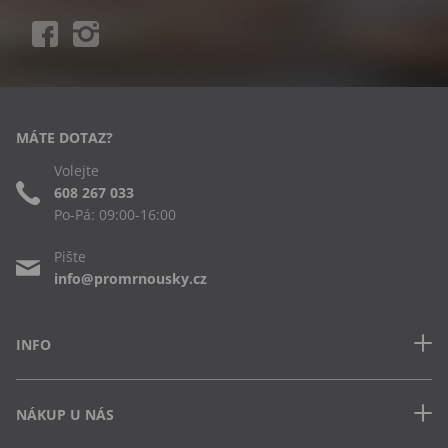
MÁTE DOTAZ?
Volejte
608 267 033
Po-Pá: 09:00-16:00
Pište
info@promrnousky.cz
INFO
Kontakt
NÁKUP U NÁS
Často kladené dotazy