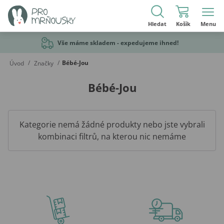
Hledat
Košík
Menu
Vše máme skladem - expedujeme ihned!
/
/
Bébé-Jou
Úvod
Značky
Bébé-Jou
Kategorie nemá žádné produkty nebo jste vybrali
kombinaci filtrů, na kterou nic nemáme