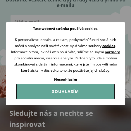
e-mailu
Tato webová stránka používá cookies.
K personalizaci obsahu a reklam, poskytování funkcí sociálních
Přihlásit se
médií a analýze naší návštěvnosti využíváme soubory
cookies
.
Informace o tom, jak náš web používáte, sdílíme se svými
partnery
Souhlasím se
zpracováním osobních údajů
za účelem zaslání
pro sociální média, inzerci a analýzy. Partneři tyto údaje mohou
newsletteru.
zkombinovat s dalšími informacemi, které jste jim poskytli nebo
které získali v důsledku toho, že používáte jejich služby.
Nesouhlasím
SOUHLASÍM
Sledujte nás a nechte se
inspirovat