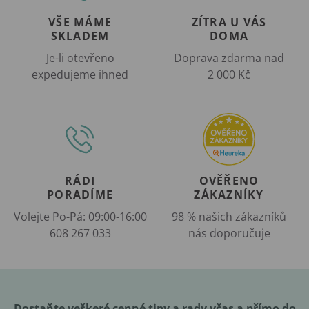
VŠE MÁME
ZÍTRA U VÁS
SKLADEM
DOMA
Je-li otevřeno
Doprava zdarma nad
expedujeme ihned
2 000 Kč
RÁDI
OVĚŘENO
PORADÍME
ZÁKAZNÍKY
Volejte Po-Pá: 09:00-16:00
98 % našich zákazníků
608 267 033
nás doporučuje
Dostaňte veškeré cenné tipy a rady včas a přímo do