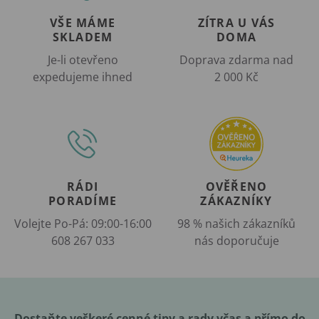
VŠE MÁME
ZÍTRA U VÁS
SKLADEM
DOMA
Je-li otevřeno
Doprava zdarma nad
expedujeme ihned
2 000 Kč
RÁDI
OVĚŘENO
PORADÍME
ZÁKAZNÍKY
Volejte Po-Pá: 09:00-16:00
98 % našich zákazníků
608 267 033
nás doporučuje
Dostaňte veškeré cenné tipy a rady včas a přímo do