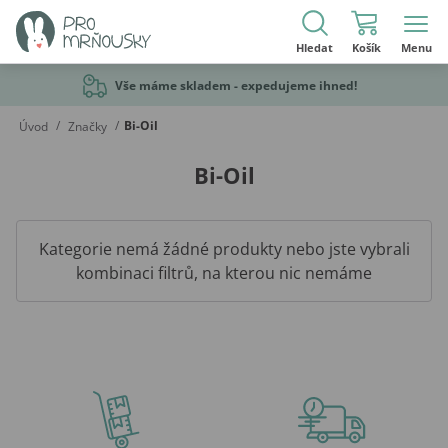
Hledat
Košík
Menu
Vše máme skladem - expedujeme ihned!
/
/
Bi-Oil
Úvod
Značky
Bi-Oil
Kategorie nemá žádné produkty nebo jste vybrali
kombinaci filtrů, na kterou nic nemáme