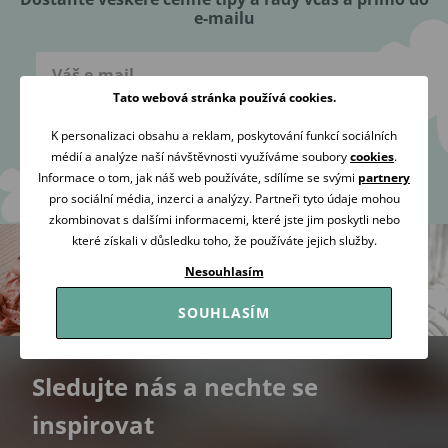
e-mailu
Tato webová stránka používá cookies.
K personalizaci obsahu a reklam, poskytování funkcí sociálních
Přihlásit se
médií a analýze naší návštěvnosti využíváme soubory
cookies
.
Informace o tom, jak náš web používáte, sdílíme se svými
partnery
Souhlasím se
zpracováním osobních údajů
za účelem zaslání
pro sociální média, inzerci a analýzy. Partneři tyto údaje mohou
newsletteru.
zkombinovat s dalšími informacemi, které jste jim poskytli nebo
které získali v důsledku toho, že používáte jejich služby.
Nesouhlasím
SOUHLASÍM
Sledujte nás a nechte se
inspirovat