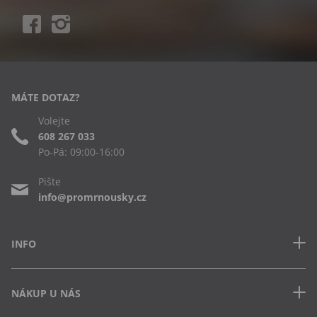
MÁTE DOTAZ?
Volejte
608 267 033
Po-Pá: 09:00-16:00
Pište
info@promrnousky.cz
INFO
Kontakt
NÁKUP U NÁS
Často kladené dotazy