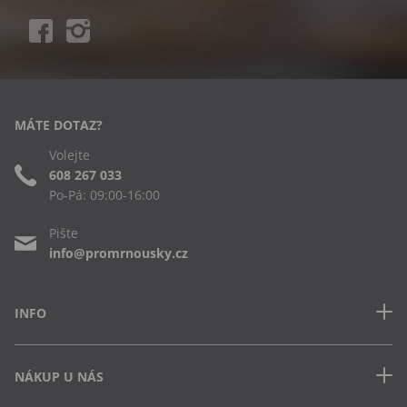
MÁTE DOTAZ?
Volejte
608 267 033
Po-Pá: 09:00-16:00
Pište
info@promrnousky.cz
INFO
Kontakt
NÁKUP U NÁS
Často kladené dotazy