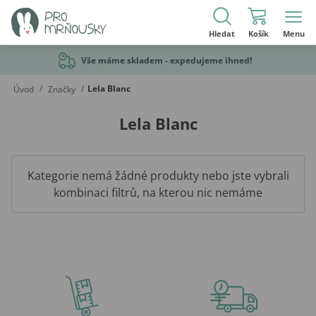
Hledat
Košík
Menu
Vše máme skladem - expedujeme ihned!
/
/
Lela Blanc
Úvod
Značky
Lela Blanc
Kategorie nemá žádné produkty nebo jste vybrali
kombinaci filtrů, na kterou nic nemáme