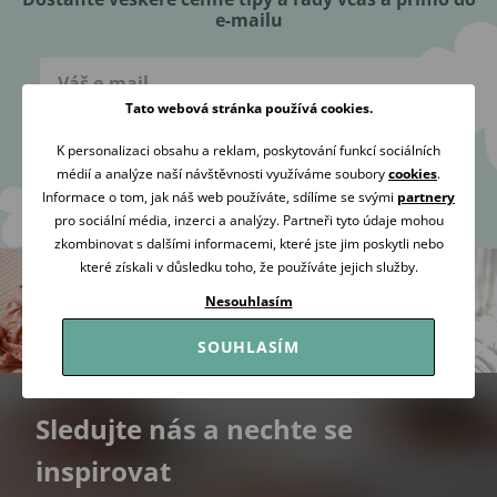
e-mailu
Tato webová stránka používá cookies.
K personalizaci obsahu a reklam, poskytování funkcí sociálních
Přihlásit se
médií a analýze naší návštěvnosti využíváme soubory
cookies
.
Informace o tom, jak náš web používáte, sdílíme se svými
partnery
Souhlasím se
zpracováním osobních údajů
za účelem zaslání
pro sociální média, inzerci a analýzy. Partneři tyto údaje mohou
newsletteru.
zkombinovat s dalšími informacemi, které jste jim poskytli nebo
které získali v důsledku toho, že používáte jejich služby.
Nesouhlasím
SOUHLASÍM
Sledujte nás a nechte se
inspirovat