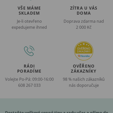
VŠE MÁME
ZÍTRA U VÁS
SKLADEM
DOMA
Je-li otevřeno
Doprava zdarma nad
expedujeme ihned
2 000 Kč
RÁDI
OVĚŘENO
PORADÍME
ZÁKAZNÍKY
Volejte Po-Pá: 09:00-16:00
98 % našich zákazníků
608 267 033
nás doporučuje
Dostaňte veškeré cenné tipy a rady včas a přímo do