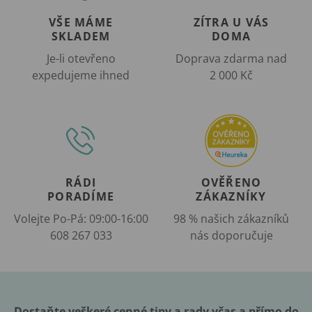
VŠE MÁME
ZÍTRA U VÁS
SKLADEM
DOMA
Je-li otevřeno
Doprava zdarma nad
expedujeme ihned
2 000 Kč
RÁDI
OVĚŘENO
PORADÍME
ZÁKAZNÍKY
Volejte Po-Pá: 09:00-16:00
98 % našich zákazníků
608 267 033
nás doporučuje
Dostaňte veškeré cenné tipy a rady včas a přímo do