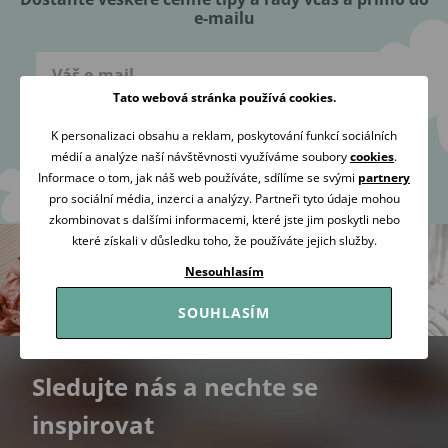
e-mailu
Tato webová stránka používá cookies.
K personalizaci obsahu a reklam, poskytování funkcí sociálních
Přihlásit se
médií a analýze naší návštěvnosti využíváme soubory
cookies
.
Informace o tom, jak náš web používáte, sdílíme se svými
partnery
Souhlasím se
zpracováním osobních údajů
za účelem zaslání
pro sociální média, inzerci a analýzy. Partneři tyto údaje mohou
newsletteru.
zkombinovat s dalšími informacemi, které jste jim poskytli nebo
které získali v důsledku toho, že používáte jejich služby.
Nesouhlasím
SOUHLASÍM
Sledujte nás a nechte se
inspirovat