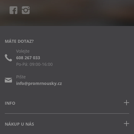
MÁTE DOTAZ?
Volejte
608 267 033
Po-Pá: 09:00-16:00
Pište
info@promrnousky.cz
INFO
Kontakt
NÁKUP U NÁS
Často kladené dotazy