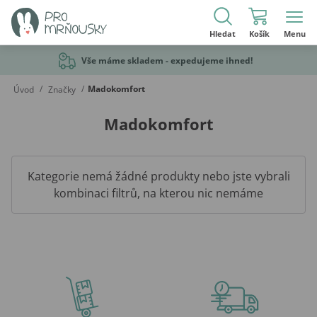
Hledat
Košík
Menu
Vše máme skladem - expedujeme ihned!
/
/
Madokomfort
Úvod
Značky
Madokomfort
Kategorie nemá žádné produkty nebo jste vybrali
kombinaci filtrů, na kterou nic nemáme