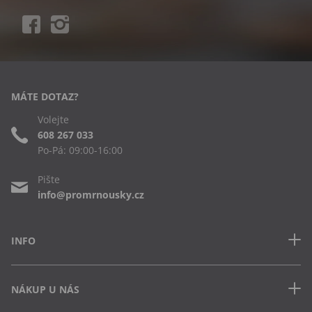
MÁTE DOTAZ?
Volejte
608 267 033
Po-Pá: 09:00-16:00
Pište
info@promrnousky.cz
INFO
Kontakt
NÁKUP U NÁS
Často kladené dotazy