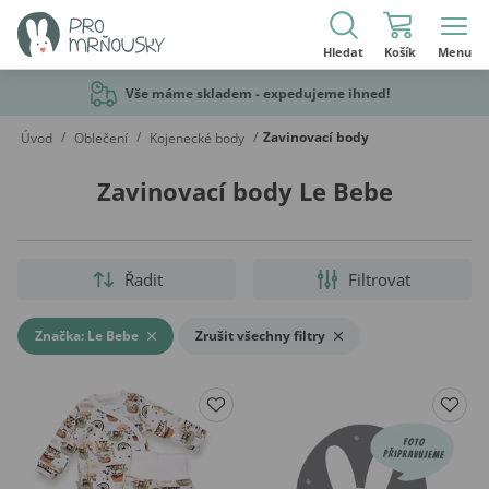
Hledat
Košík
Menu
Vše máme skladem - expedujeme ihned!
/
/
/
Zavinovací body
Úvod
Oblečení
Kojenecké body
Zavinovací body Le Bebe
Řadit
Filtrovat
Značka: Le Bebe
Zrušit všechny filtry