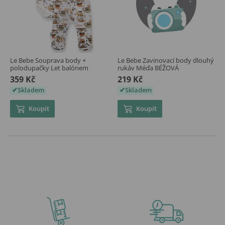
Le Bebe Souprava body +
Le Bebe Zavinovací body dlouhý
polodupačky Let balónem
rukáv Méďa BÉŽOVÁ
359 Kč
219 Kč
Skladem
Skladem
Koupit
Koupit