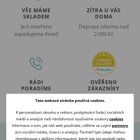
VŠE MÁME
ZÍTRA U VÁS
SKLADEM
DOMA
Je-li otevřeno
Doprava zdarma nad
expedujeme ihned
2 000 Kč
RÁDI
OVĚŘENO
PORADÍME
ZÁKAZNÍKY
Volejte Po-Pá: 09:00-16:00
98 % našich zákazníků
Tato webová stránka používá cookies.
608 267 033
nás doporučuje
K personalizaci obsahu a reklam, poskytování funkcí sociálních
médií a analýze naší návštěvnosti využíváme soubory
cookies
.
Informace o tom, jak náš web používáte, sdílíme se svými
partnery
pro sociální média, inzerci a analýzy. Partneři tyto údaje mohou
zkombinovat s dalšími informacemi, které jste jim poskytli nebo