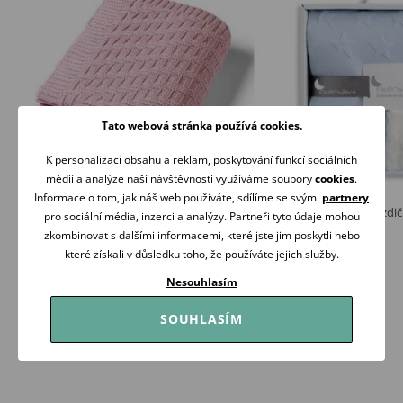
Tato webová stránka používá cookies.
K personalizaci obsahu a reklam, poskytování funkcí sociálních
médií a analýze naší návštěvnosti využíváme soubory
cookies
.
Informace o tom, jak náš web používáte, sdílíme se svými
partnery
BabyOno Pletená dětská deka bavlněná
Interbaby Deka Hvězdič
pro sociální média, inzerci a analýzy. Partneři tyto údaje mohou
RŮŽOVÁ
MODRÁ
zkombinovat s dalšími informacemi, které jste jim poskytli nebo
449 Kč
549 Kč
které získali v důsledku toho, že používáte jejich služby.
Skladem
Skladem
Nesouhlasím
Koupit
Koupit
SOUHLASÍM