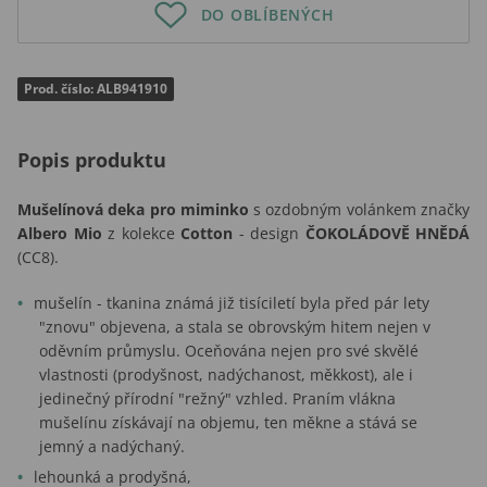
DO OBLÍBENÝCH
Prod. číslo: ALB941910
Popis produktu
Mušelínová deka pro miminko
s ozdobným volánkem značky
Albero Mio
z kolekce
Cotton
- design
ČOKOLÁDOVĚ HNĚDÁ
(CC8).
mušelín - tkanina známá již tisíciletí byla před pár lety
"znovu" objevena, a stala se obrovským hitem nejen v
oděvním průmyslu. Oceňována nejen pro své skvělé
vlastnosti (prodyšnost, nadýchanost, měkkost), ale i
jedinečný přírodní "režný" vzhled. Praním vlákna
mušelínu získávají na objemu, ten měkne a stává se
jemný a nadýchaný.
lehounká a prodyšná,