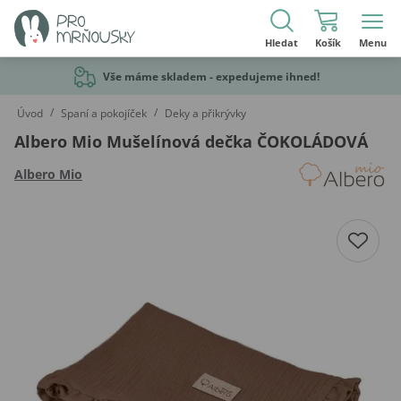
Hledat
Košík
Menu
Vše máme skladem - expedujeme ihned!
/
/
Úvod
Spaní a pokojíček
Deky a přikrývky
Albero Mio Mušelínová dečka ČOKOLÁDOVÁ
Albero Mio