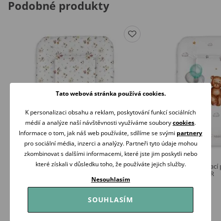
Podobné produkty
Tato webová stránka používá cookies.
K personalizaci obsahu a reklam, poskytování funkcí sociálních
médií a analýze naší návštěvnosti využíváme soubory
cookies
.
Informace o tom, jak náš web používáte, sdílíme se svými
partnery
pro sociální média, inzerci a analýzy. Partneři tyto údaje mohou
zkombinovat s dalšími informacemi, které jste jim poskytli nebo
které získali v důsledku toho, že používáte jejich služby.
Albero Mio Přebalovací podložka měkká
Albero Mio Přebalovací
70x50 (428) BUTTERFLIES
70x50 (423) DREAMER
Nesouhlasím
329 Kč
329 Kč
Skladem
Skladem
SOUHLASÍM
Koupit
Koupit