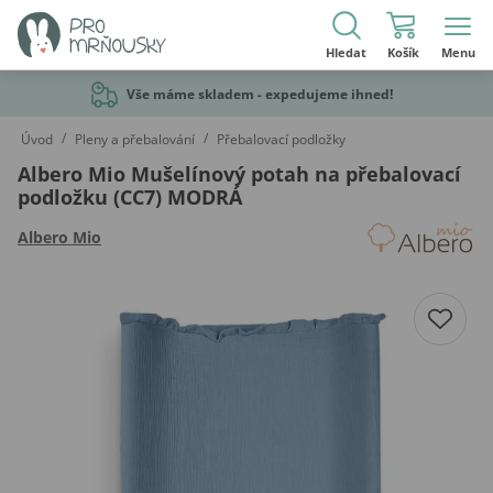
Hledat
Košík
Menu
Vše máme skladem - expedujeme ihned!
/
/
Úvod
Pleny a přebalování
Přebalovací podložky
Albero Mio Mušelínový potah na přebalovací
podložku (CC7) MODRÁ
Albero Mio