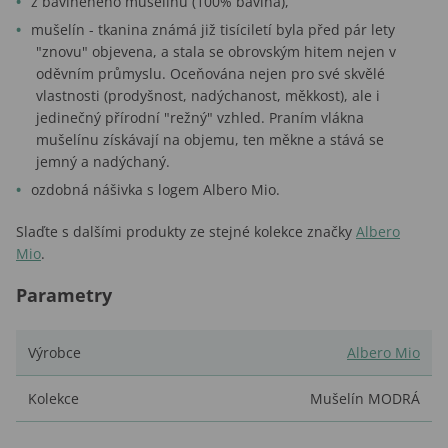
z bavlněného mušelínu (100% bavlna),
mušelín - tkanina známá již tisíciletí byla před pár lety
"znovu" objevena, a stala se obrovským hitem nejen v
oděvním průmyslu. Oceňována nejen pro své skvělé
vlastnosti (prodyšnost, nadýchanost, měkkost), ale i
jedinečný přírodní "režný" vzhled. Praním vlákna
mušelínu získávají na objemu, ten měkne a stává se
jemný a nadýchaný.
ozdobná nášivka s logem Albero Mio.
Slaďte s dalšími produkty ze stejné kolekce značky
Albero
Mio
.
Parametry
Výrobce
Albero Mio
Kolekce
Mušelín MODRÁ