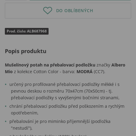
DO OBLÍBENÝCH
Prod. číslo: ALB687968
Popis produktu
Mušelínový potah na přebalovací podložku
značky
Albero
Mio
z kolekce Cotton Color - barva:
MODRÁ
(CC7).
určený pro profilované přebalovací podložky měkké i s
pevnou deskou o rozměru 70x47cm (70x50cm) - tj.
přebalovací podložky s vyvýšenými bočními stranami,
chrání přebalovací podložku před poškozením a rychlým
opotřebením,
přebalování je pro miminko příjemnější (podložka
"nestudí"),