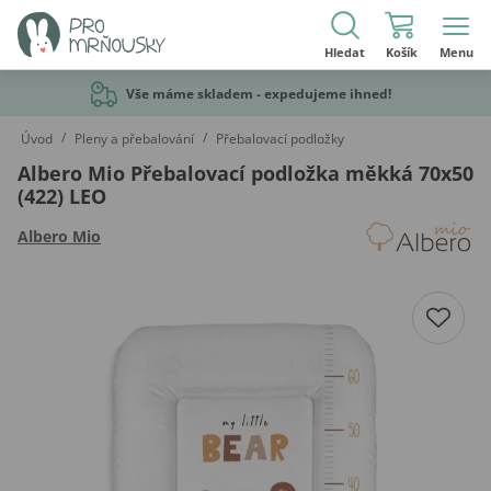
Hledat
Košík
Menu
Vše máme skladem - expedujeme ihned!
/
/
Úvod
Pleny a přebalování
Přebalovací podložky
Albero Mio Přebalovací podložka měkká 70x50
(422) LEO
Albero Mio