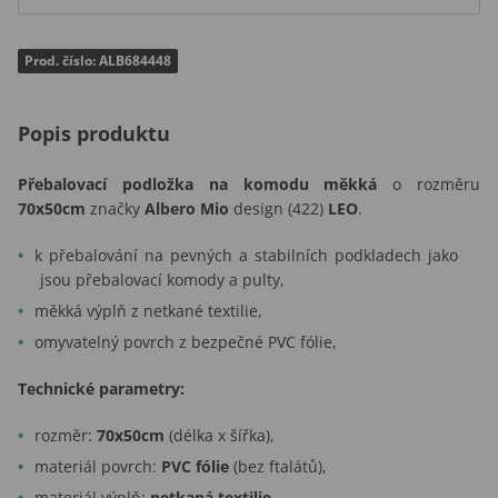
Prod. číslo: ALB684448
Popis produktu
Přebalovací podložka
na komodu měkká
o rozměru
70x50cm
značky
Albero Mio
design (422)
LEO
.
k přebalování na pevných a stabilních podkladech jako
jsou přebalovací komody a pulty,
měkká výplň z netkané textilie,
omyvatelný povrch z bezpečné PVC fólie,
Technické parametry:
rozměr:
70x50cm
(délka x šířka),
materiál povrch:
PVC fólie
(bez ftalátů),
materiál výplň:
netkaná textilie,