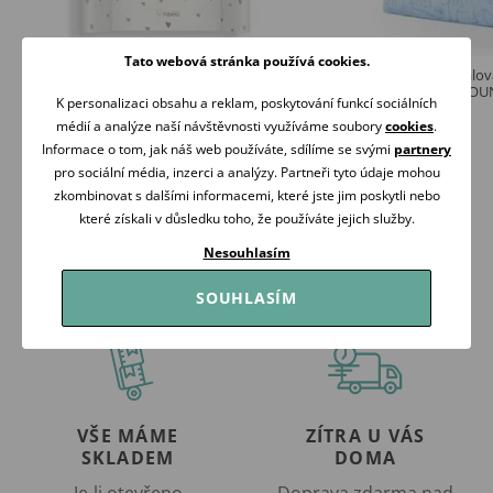
Tato webová stránka používá cookies.
Albero Mio Přebalovací podložka s pevnou
Kikko Pratelná přebalo
deskou 70x47 (CMP1) MINI HEARTS
50x70cm - SAFARI MOU
K personalizaci obsahu a reklam, poskytování funkcí sociálních
459 Kč
315 Kč
médií a analýze naší návštěvnosti využíváme soubory
cookies
.
Skladem
Skladem
Informace o tom, jak náš web používáte, sdílíme se svými
partnery
pro sociální média, inzerci a analýzy. Partneři tyto údaje mohou
Koupit
Koupit
zkombinovat s dalšími informacemi, které jste jim poskytli nebo
které získali v důsledku toho, že používáte jejich služby.
Nesouhlasím
SOUHLASÍM
VŠE MÁME
ZÍTRA U VÁS
SKLADEM
DOMA
Je-li otevřeno
Doprava zdarma nad