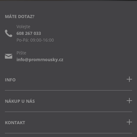
MÁTE DOTAZ?
Volejte
608 267 033
Po-Pá: 09:00-16:00
Pište
info@promrnousky.cz
INFO
Kontakt
NÁKUP U NÁS
Často kladené dotazy
Obchodní podmínky
Doprava a platba v ČR
Ochrana osobních údajů
KONTAKT
Jak uplatnit slevový kód
Cookies
Vrácení zboží a výměna
Výdejna Semily