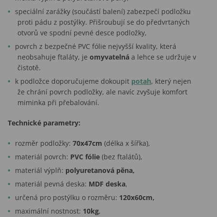
speciální zarážky (součástí balení) zabezpečí podložku
proti pádu z postýlky. Přišroubují se do předvrtaných
otvorů ve spodní pevné desce podložky,
povrch z bezpečné PVC fólie nejvyšší kvality, která
neobsahuje ftaláty, je
omyvatelná
a lehce se udržuje v
čistotě.
k podložce doporučujeme dokoupit
potah
, který nejen
že chrání povrch podložky, ale navíc zvyšuje komfort
miminka při přebalování.
Technické parametry:
rozměr podložky:
70x47cm
(délka x šířka),
materiál povrch:
PVC fólie
(bez ftalátů),
materiál výplň:
polyuretanová pěna,
materiál pevná deska:
MDF deska
,
určená pro postýlku o rozměru:
120x60cm,
maximální nostnost:
10kg
,