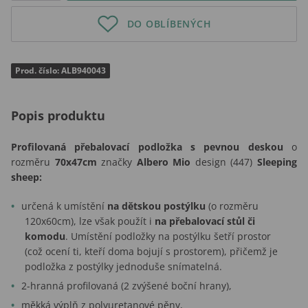
DO OBLÍBENÝCH
Prod. číslo: ALB940043
Popis produktu
Profilovaná přebalovací podložka s pevnou deskou
o
rozměru
70x47cm
značky
Albero Mio
design (447)
Sleeping
sheep:
určená k umístění
na dětskou postýlku
(o rozměru
120x60cm), lze však použít i
na přebalovací stůl či
komodu
. Umístění podložky na postýlku šetří prostor
(což ocení ti, kteří doma bojují s prostorem), přičemž je
podložka z postýlky jednoduše snímatelná.
2-hranná profilovaná (2 zvýšené boční hrany),
měkká výplň z polyuretanové pěny,