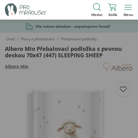
Hledat
Košík
Menu
Vše máme skladem - expedujeme ihned!
/
/
Úvod
Pleny a přebalování
Přebalovací podložky
Albero Mio Přebalovací podložka s pevnou
deskou 70x47 (447) SLEEPING SHEEP
Albero Mio