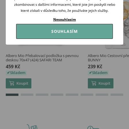
zkombinovat s dalšími informacemi, které jste jim poskytli nebo
které získali v důsledku toho, že používáte jejich služby.
Nesouhlasím
SOUHLASÍM
Albero Mio Přebalovací podložka s pevnou
Albero Mio Cestovní př
deskou 70x47 (424) SAFARI TEAM
BUNNY
459 Kč
239 Kč
Skladem
Skladem
Koupit
Koupit