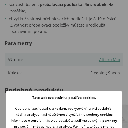
součástí balení:
přebalovací podložka, 4x šroubek, 4x
zarážka,
obvyklá životnost přebalovacích podložek je 8-10 měsíců.
Životnost přebalovací podložky můžete prodloužit
používáním potahu.
Parametry
Výrobce
Albero Mio
Kolekce
Sleeping Sheep
Podobné produkty
Tato webová stránka používá cookies.
K personalizaci obsahu a reklam, poskytování funkcí sociálních
médií a analýze naší návštěvnosti využíváme soubory
cookies
.
Informace o tom, jak náš web používáte, sdílíme se svými
partnery
pro sociální média, inzerci a analýzy. Partneři tyto údaje mohou