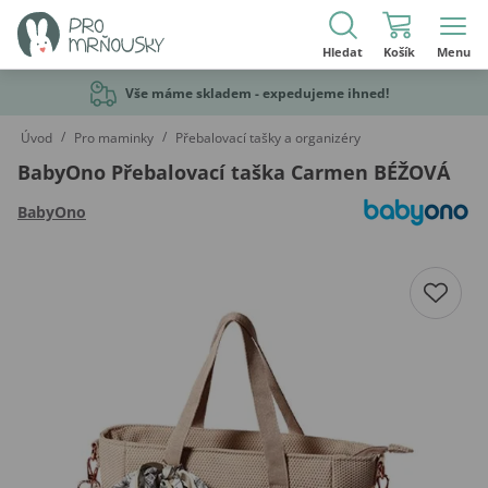
Hledat
Košík
Menu
Vše máme skladem - expedujeme ihned!
/
/
Úvod
Pro maminky
Přebalovací tašky a organizéry
BabyOno Přebalovací taška Carmen BÉŽOVÁ
BabyOno