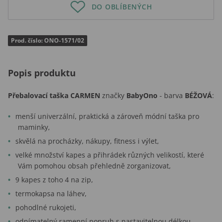
DO OBLÍBENÝCH
Prod. číslo: ONO-1571/02
Popis produktu
Přebalovací taška
CARMEN
značky
BabyOno
- barva
BÉŽOVÁ
:
menší univerzální, praktická a zároveň módní taška pro
maminky,
skvělá na procházky, nákupy, fitness i výlet,
velké množství kapes a přihrádek různých velikostí, které
Vám pomohou obsah přehledně zorganizovat,
9 kapes z toho 4 na zip,
termokapsa na láhev,
pohodlné rukojeti,
odnímatelný ramenní popruh s nastavitelnou délkou,