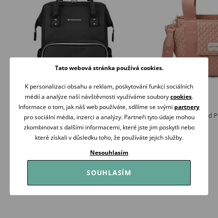
Tato webová stránka používá cookies.
K personalizaci obsahu a reklam, poskytování funkcí sociálních
médií a analýze naší návštěvnosti využíváme soubory
cookies
.
Informace o tom, jak náš web používáte, sdílíme se svými
partnery
KikkaBoo Přebalovací batoh Siena Black &
Suavinex Wonderland Př
pro sociální média, inzerci a analýzy. Partneři tyto údaje mohou
Silver
malá ROSE
zkombinovat s dalšími informacemi, které jste jim poskytli nebo
1 139 Kč
999 Kč
1 299 Kč
které získali v důsledku toho, že používáte jejich služby.
Skladem
Skladem
Nesouhlasím
Koupit
Koupit
SOUHLASÍM