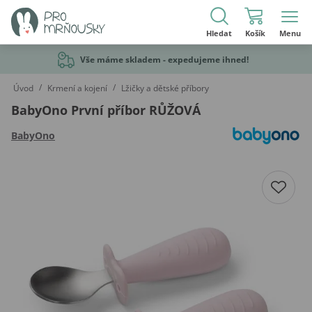
Hledat
Košík
Menu
Vše máme skladem - expedujeme ihned!
/
/
Úvod
Krmení a kojení
Lžičky a dětské příbory
BabyOno První příbor RŮŽOVÁ
BabyOno