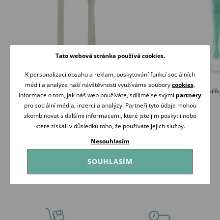
Tato webová stránka používá cookies.
K personalizaci obsahu a reklam, poskytování funkcí sociálních
médií a analýze naší návštěvnosti využíváme soubory
cookies
.
LOVI Sada lžiček 2ks Pistachio
Akuku Dětská lžička sil
Informace o tom, jak náš web používáte, sdílíme se svými
partnery
89 Kč
75 Kč
pro sociální média, inzerci a analýzy. Partneři tyto údaje mohou
Skladem
Skladem
zkombinovat s dalšími informacemi, které jste jim poskytli nebo
které získali v důsledku toho, že používáte jejich služby.
Koupit
Koupit
Nesouhlasím
SOUHLASÍM