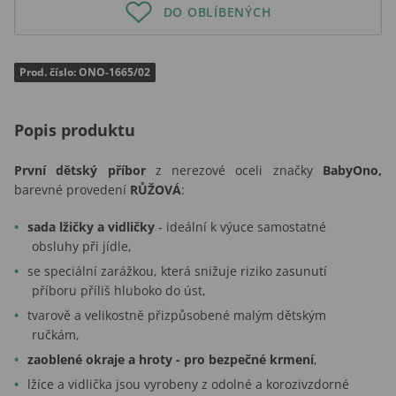
DO OBLÍBENÝCH
Prod. číslo: ONO-1665/02
Popis produktu
První dětský příbor
z nerezové oceli značky
BabyOno,
barevné provedení
RŮŽOVÁ
:
sada lžičky a vidličky
- ideální k výuce samostatné
obsluhy při jídle,
se speciální zarážkou, která snižuje riziko zasunutí
příboru příliš hluboko do úst,
tvarově a velikostně přizpůsobené malým dětským
ručkám,
zaoblené okraje a hroty - pro bezpečné krmení
,
lžíce a vidlička jsou vyrobeny z odolné a korozivzdorné