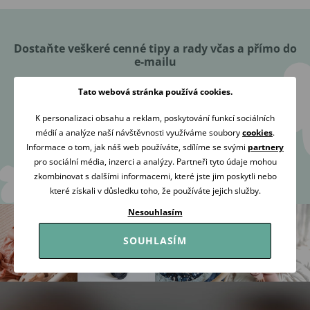
Dostaňte veškeré cenné tipy a rady včas a přímo do
e-mailu
Tato webová stránka používá cookies.
K personalizaci obsahu a reklam, poskytování funkcí sociálních
médií a analýze naší návštěvnosti využíváme soubory
cookies
.
Přihlásit se
Informace o tom, jak náš web používáte, sdílíme se svými
partnery
pro sociální média, inzerci a analýzy. Partneři tyto údaje mohou
zkombinovat s dalšími informacemi, které jste jim poskytli nebo
Souhlasím se
zpracováním osobních údajů
za účelem zaslání
které získali v důsledku toho, že používáte jejich služby.
newsletteru.
Nesouhlasím
SOUHLASÍM