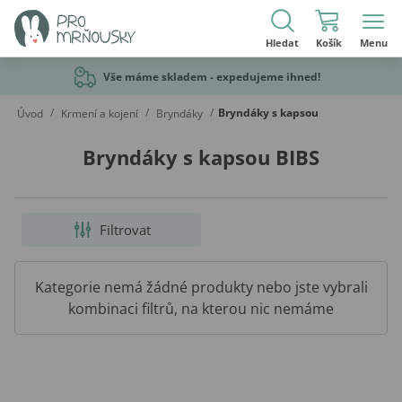
Hledat
Košík
Menu
Vše máme skladem - expedujeme ihned!
/
/
/
Bryndáky s kapsou
Úvod
Krmení a kojení
Bryndáky
Bryndáky s kapsou BIBS
Filtrovat
Kategorie nemá žádné produkty nebo jste vybrali
kombinaci filtrů, na kterou nic nemáme