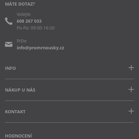
MÁTE DOTAZ?
Volejte
608 267 033
Po-Pá: 09:00-16:00
Pište
info@promrnousky.cz
INFO
Kontakt
NÁKUP U NÁS
Často kladené dotazy
Obchodní podmínky
Doprava a platba v ČR
Ochrana osobních údajů
KONTAKT
Jak uplatnit slevový kód
Cookies
Vrácení zboží a výměna
Výdejna Semily
Osobní odběr na pobočce
Vejvarovo nábřeží 199
HODNOCENÍ