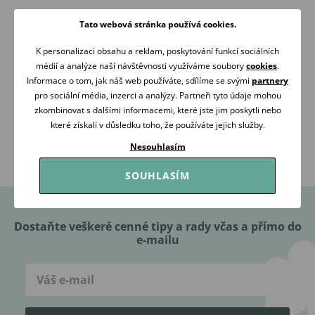
Tato webová stránka používá cookies.
K personalizaci obsahu a reklam, poskytování funkcí sociálních
médií a analýze naší návštěvnosti využíváme soubory
cookies
.
Informace o tom, jak náš web používáte, sdílíme se svými
partnery
RÁDI
OVĚŘENO
pro sociální média, inzerci a analýzy. Partneři tyto údaje mohou
PORADÍME
ZÁKAZNÍKY
zkombinovat s dalšími informacemi, které jste jim poskytli nebo
které získali v důsledku toho, že používáte jejich služby.
Volejte Po-Pá: 09:00-16:00
98 % našich zákazníků
Nesouhlasím
608 267 033
nás doporučuje
SOUHLASÍM
Dostaňte veškeré cenné tipy a rady včas a přímo do
e-mailu