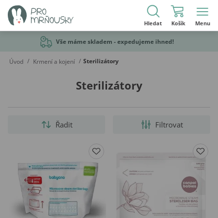
Hledat
Košík
Menu
Vše máme skladem - expedujeme ihned!
/
/
Sterilizátory
Úvod
Krmení a kojení
Sterilizátory
Řadit
Filtrovat