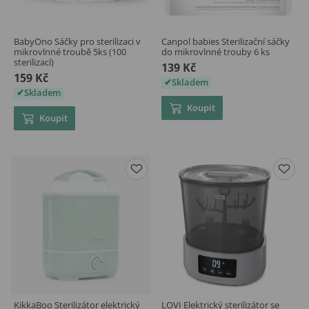
BabyOno Sáčky pro sterilizaci v
Canpol babies Sterilizační sáčky
mikrovlnné troubě 5ks (100
do mikrovlnné trouby 6 ks
sterilizací)
139 Kč
159 Kč
Skladem
Skladem
Koupit
Koupit
KikkaBoo Sterilizátor elektrický
LOVI Elektrický sterilizátor se