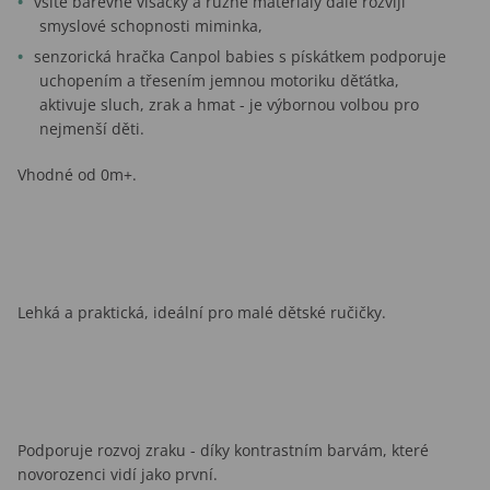
všité barevné visačky a různé materiály dále rozvíjí
smyslové schopnosti miminka,
senzorická hračka Canpol babies s pískátkem podporuje
uchopením a třesením jemnou motoriku děťátka,
aktivuje sluch, zrak a hmat - je výbornou volbou pro
nejmenší děti.
Vhodné od 0m+.
Lehká a praktická, ideální pro malé dětské ručičky.
Podporuje rozvoj zraku - díky kontrastním barvám, které
novorozenci vidí jako první.