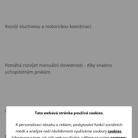
Rozvíjí sluchovou a motorickou koordinaci.
Pomáhá rozvíjet manuální dovednosti - díky snadno
uchopitelným prvkům.
Ideální pro děti od prvních okamžiků života.
Tato webová stránka používá cookies.
K personalizaci obsahu a reklam, poskytování funkcí sociálních
médií a analýze naší návštěvnosti využíváme soubory
cookies
.
Doplňující informace:
Informace o tom, jak náš web používáte, sdílíme se svými
partnery