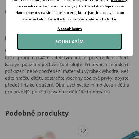
pro sociální média, inzerci a analýzy. Partneři tyto údaje mohou
Hračka je určena pro děti ve věku 0m+.
zkombinovat s dalšími informacemi, které jste jim poskytli nebo
které získali v důsledku toho, že používáte jejich služby.
Nesouhlasím
Jak používat:
SOUHLASÍM
Udržujte hračku čistou. Návod na praní je uveden na štítku.
Ruční praní max 40°C s dětským pracím prostředkem. Před
každým použitím pečlivě zkontrolujte. Při prvních známkách
poškození nebo opotřebení materiálu výrobek vyhoďte. Než
dáte hračku dítěti, odstraňte všechny obalové prvky, abyste
předešli riziku udušení. Obal uschovejte mimo dosah dětí a
pro pozdější použití (obsahuje důležité informace).
Podobné produkty