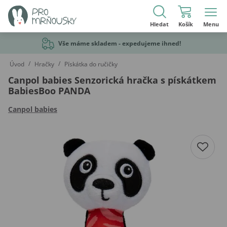
Hledat
Košík
Menu
Vše máme skladem - expedujeme ihned!
/
/
Úvod
Hračky
Pískátka do ručičky
Canpol babies Senzorická hračka s pískátkem
BabiesBoo PANDA
Canpol babies