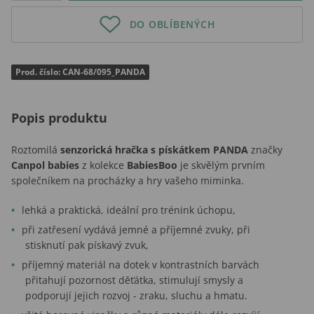
DO OBLÍBENÝCH
Prod. číslo: CAN-68/095_PANDA
Popis produktu
Roztomilá
senzorická hračka s pískátkem PANDA
značky
Canpol babies
z kolekce
BabiesBoo
je skvělým prvním
společníkem na procházky a hry vašeho miminka.
lehká a praktická, ideální pro trénink úchopu,
při zatřesení vydává jemné a příjemné zvuky, při
stisknutí pak pískavý zvuk,
příjemný materiál na dotek v kontrastních barvách
přitahují pozornost děťátka, stimulují smysly a
podporují jejich rozvoj - zraku, sluchu a hmatu.