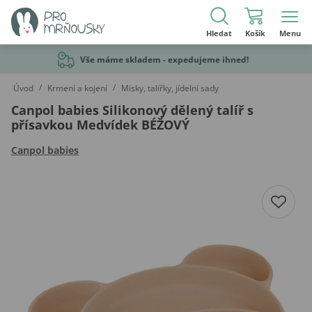
Hledat
Košík
Menu
Vše máme skladem - expedujeme ihned!
/
/
Úvod
Krmení a kojení
Misky, talířky, jídelní sady
Canpol babies Silikonový dělený talíř s
přísavkou Medvídek BÉŽOVÝ
Canpol babies