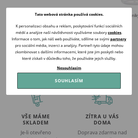
Tato webová stránka používá cookies.
BabyOno Silikonová miska s přísavkou a
Canpol babies Zásobník
víčkem RŮŽOVÁ
149 Kč
K personalizaci obsahu a reklam, poskytování funkcí sociálních
169 Kč
Skladem
médií a analýze naší návštěvnosti využíváme soubory
cookies
.
Skladem
Informace o tom, jak náš web používáte, sdílíme se svými
partnery
Koupit
Koupit
pro sociální média, inzerci a analýzy. Partneři tyto údaje mohou
zkombinovat s dalšími informacemi, které jste jim poskytli nebo
které získali v důsledku toho, že používáte jejich služby.
Nesouhlasím
SOUHLASÍM
VŠE MÁME
ZÍTRA U VÁS
SKLADEM
DOMA
Je-li otevřeno
Doprava zdarma nad