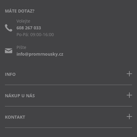
MÁTE DOTAZ?
Volejte
608 267 033
Po-Pá: 09:00-16:00
Pište
info@promrnousky.cz
INFO
Kontakt
NÁKUP U NÁS
Často kladené dotazy
Obchodní podmínky
Doprava a platba v ČR
Ochrana osobních údajů
KONTAKT
Jak uplatnit slevový kód
Cookies
Vrácení zboží a výměna
Výdejna Semily