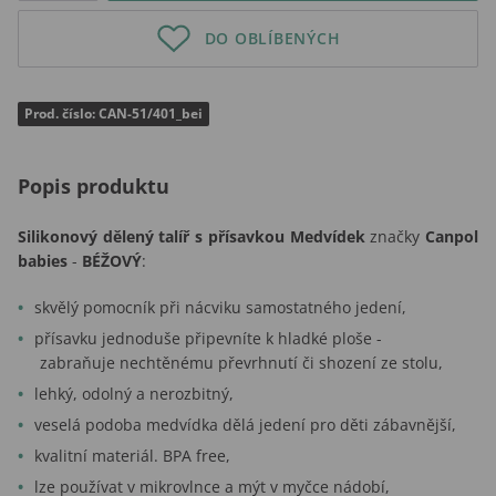
DO OBLÍBENÝCH
Prod. číslo: CAN-51/401_bei
Popis produktu
Silikonový dělený talíř s přísavkou Medvídek
značky
Canpol
babies
-
BÉŽOVÝ
:
skvělý pomocník při nácviku samostatného jedení,
přísavku jednoduše připevníte k hladké ploše -
zabraňuje nechtěnému převrhnutí či shození ze stolu,
lehký, odolný a nerozbitný,
veselá podoba medvídka dělá jedení pro děti zábavnější,
kvalitní materiál. BPA free,
lze používat v mikrovlnce a mýt v myčce nádobí,