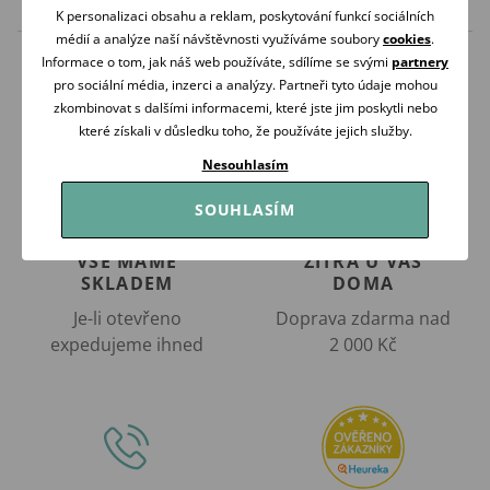
K personalizaci obsahu a reklam, poskytování funkcí sociálních
médií a analýze naší návštěvnosti využíváme soubory
cookies
.
Informace o tom, jak náš web používáte, sdílíme se svými
partnery
pro sociální média, inzerci a analýzy. Partneři tyto údaje mohou
zkombinovat s dalšími informacemi, které jste jim poskytli nebo
které získali v důsledku toho, že používáte jejich služby.
Nesouhlasím
SOUHLASÍM
VŠE MÁME
ZÍTRA U VÁS
SKLADEM
DOMA
Je-li otevřeno
Doprava zdarma nad
expedujeme ihned
2 000 Kč