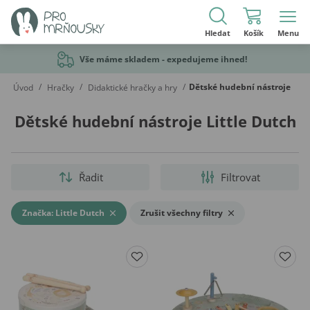
Hledat
Košík
Menu
Vše máme skladem - expedujeme ihned!
/
/
/
Dětské hudební nástroje
Úvod
Hračky
Didaktické hračky a hry
Dětské hudební nástroje Little Dutch
Řadit
Filtrovat
Značka: Little Dutch
Zrušit všechny filtry