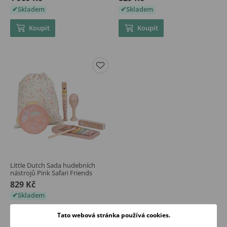
Skladem
Skladem
Koupit
Koupit
Little Dutch Sada hudebních
nástrojů Pink Safari Friends
829 Kč
Skladem
Koupit
Tato webová stránka používá cookies.