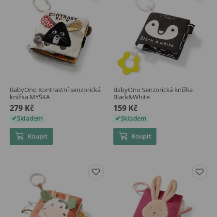
BabyOno Kontrastní senzorická
BabyOno Senzorická knížka
knížka MYŠKA
Black&White
279 Kč
159 Kč
Skladem
Skladem
Koupit
Koupit