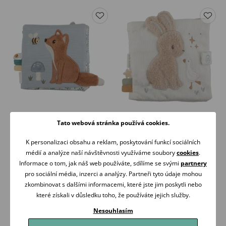
Little Dutch Plyšová knížka velká
Little Dutch Plyšová knížka velká
Forest Friends
Newborn Naturals
Tato webová stránka používá cookies.
479 Kč
479 Kč
K personalizaci obsahu a reklam, poskytování funkcí sociálních
Skladem
Skladem
médií a analýze naší návštěvnosti využíváme soubory
cookies
.
Informace o tom, jak náš web používáte, sdílíme se svými
partnery
Koupit
Koupit
pro sociální média, inzerci a analýzy. Partneři tyto údaje mohou
zkombinovat s dalšími informacemi, které jste jim poskytli nebo
které získali v důsledku toho, že používáte jejich služby.
Nesouhlasím