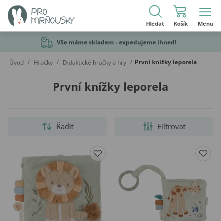
Hledat
Košík
Menu
Vše máme skladem - expedujeme ihned!
/
/
/
První knížky leporela
Úvod
Hračky
Didaktické hračky a hry
První knížky leporela
Řadit
Filtrovat