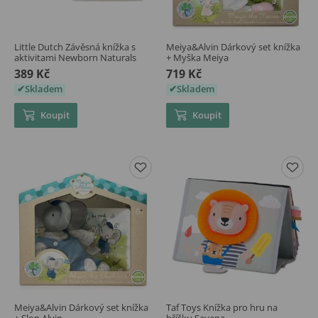
Little Dutch Závěsná knížka s
Meiya&Alvin Dárkový set knížka
aktivitami Newborn Naturals
+ Myška Meiya
389 Kč
719 Kč
Skladem
Skladem
Koupit
Koupit
Meiya&Alvin Dárkový set knížka
Taf Toys Knížka pro hru na
+ Slon Alvin
bříšku Savana