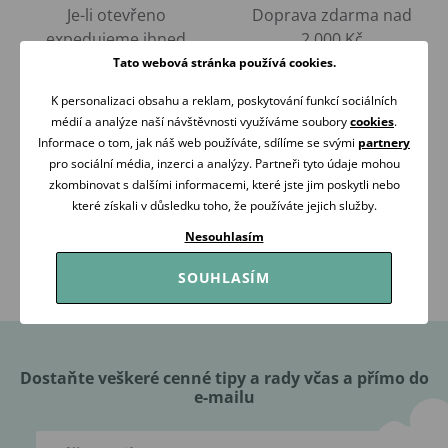
Je-li otevřeno
Doprava zdarma nad
expedujeme ihned
2 000 Kč
Tato webová stránka používá cookies.
K personalizaci obsahu a reklam, poskytování funkcí sociálních
médií a analýze naší návštěvnosti využíváme soubory
cookies
.
Informace o tom, jak náš web používáte, sdílíme se svými
partnery
pro sociální média, inzerci a analýzy. Partneři tyto údaje mohou
zkombinovat s dalšími informacemi, které jste jim poskytli nebo
RÁDI
OVĚŘENO
které získali v důsledku toho, že používáte jejich služby.
PORADÍME
ZÁKAZNÍKY
Nesouhlasím
Volejte Po-Pá: 09:00-16:00
98 % našich zákazníků
608 267 033
nás doporučuje
SOUHLASÍM
Dostaňte veškeré cenné tipy a rady včas a přímo do
e-mailu