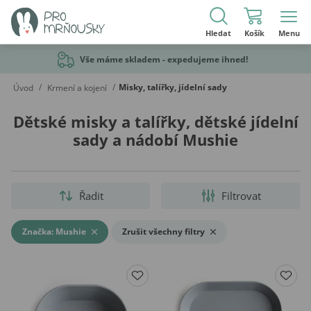
Hledat
Košík
Menu
Vše máme skladem - expedujeme ihned!
/
/
Misky, talířky, jídelní sady
Úvod
Krmení a kojení
Dětské misky a talířky, dětské jídelní
sady a nádobí Mushie
Řadit
Filtrovat
Značka: Mushie
Zrušit všechny filtry