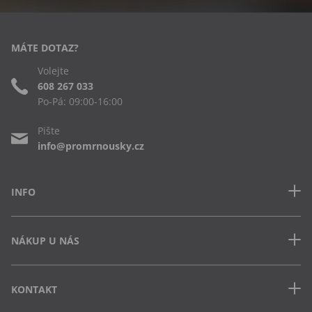
MÁTE DOTAZ?
Volejte
608 267 033
Po-Pá: 09:00-16:00
Pište
info@promrnousky.cz
INFO
Kontakt
NÁKUP U NÁS
Často kladené dotazy
Obchodní podmínky
Doprava a platba v ČR
Ochrana osobních údajů
KONTAKT
Jak uplatnit slevový kód
Cookies