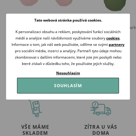
Tato webová stránka používá cookies.
Little Elite Rukavice na kočárek PUDROVĚ
Little Elite Rukavice na
K personalizaci obsahu a reklam, poskytování funkcí sociálních
RŮŽOVÁ
990 Kč
médií a analýze naší návštěvnosti využíváme soubory
cookies
.
990 Kč
Skladem
Informace o tom, jak náš web používáte, sdílíme se svými
partnery
Skladem
pro sociální média, inzerci a analýzy. Partneři tyto údaje mohou
Koupit
Koupit
zkombinovat s dalšími informacemi, které jste jim poskytli nebo
které získali v důsledku toho, že používáte jejich služby.
Nesouhlasím
SOUHLASÍM
VŠE MÁME
ZÍTRA U VÁS
SKLADEM
DOMA