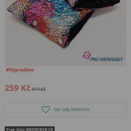
Vyprodáno
259 Kč
419 Kč
DO OBLÍBENÝCH
Prod. číslo: MD038/BOB-CR