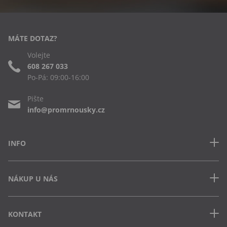
MÁTE DOTAZ?
Volejte
608 267 033
Po-Pá: 09:00-16:00
Pište
info@promrnousky.cz
INFO
Kontakt
NÁKUP U NÁS
Často kladené dotazy
Obchodní podmínky
Doprava a platba v ČR
Ochrana osobních údajů
KONTAKT
Jak uplatnit slevový kód