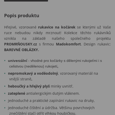
Popis produktu
Hřejivé, vzorované
rukavice na kočárek
se kterými už Vaše
ruce nebudou nikdy mrznout! Kolekce těchto rukávníků
vznikla na základě našeho společného projektu
PROMRŇOUSKY.cz
s firmou
Madokomfort
. Design rukavic:
BAREVNÉ OBLÁZKY.
univerzální
- vhodné pro kočárky s dělenými rukojeťmi i s
celistvou (nedělenou) rukojetí
,
nepromokavý a voděodolný
, vzorovaný materiál na
vnější straně
,
heboučký a hřejivý plyš
minky uvnitř,
zateplené
antialergickým dutým vláknem.
jednoduché a praktické zapínání rukavic na druky,
jednoduché čištění a údržba. Většinu povrchových
znečištění stačí otřít vlhkou houbičkou.