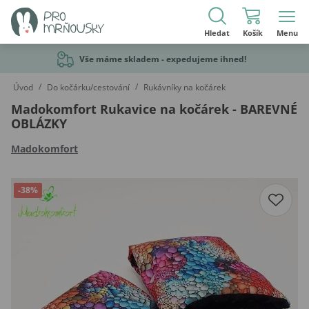
Hledat
Košík
Menu
Vše máme skladem - expedujeme ihned!
/
/
Úvod
Do kočárku/cestování
Rukávníky na kočárek
Madokomfort Rukavice na kočárek - BAREVNÉ
OBLÁZKY
Madokomfort
-38%