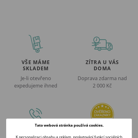
VŠE MÁME
ZÍTRA U VÁS
SKLADEM
DOMA
Je-li otevřeno
Doprava zdarma nad
expedujeme ihned
2 000 Kč
Tato webová stránka používá cookies.
RÁDI
OVĚŘENO
K personalizaci obsahu a reklam, poskytování funkcí sociálních