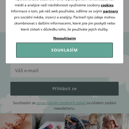
PORADÍME
ZÁKAZNÍKY
médií a analýze naší návštěvnosti využíváme soubory
cookies
.
Volejte Po-Pá: 09:00-16:00
98 % našich zákazníků
Informace o tom, jak náš web používáte, sdílíme se svými
partnery
608 267 033
nás doporučuje
pro sociální média, inzerci a analýzy. Partneři tyto údaje mohou
zkombinovat s dalšími informacemi, které jste jim poskytli nebo
které získali v důsledku toho, že používáte jejich služby.
Nesouhlasím
Dostaňte veškeré cenné tipy a rady včas a přímo do
SOUHLASÍM
e-mailu
Přihlásit se
Souhlasím se
zpracováním osobních údajů
za účelem zaslání
newsletteru.