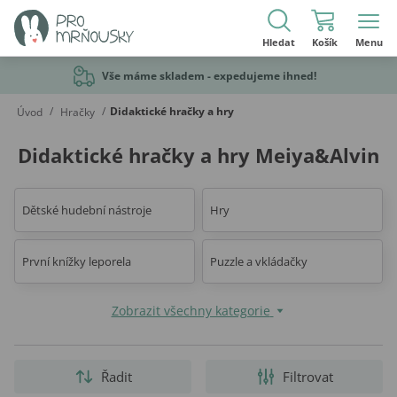
Hledat
Košík
Menu
Vše máme skladem - expedujeme ihned!
/
/
Didaktické hračky a hry
Úvod
Hračky
Didaktické hračky a hry Meiya&Alvin
Dětské hudební nástroje
Hry
První knížky leporela
Puzzle a vkládačky
Zobrazit všechny kategorie
Řadit
Filtrovat