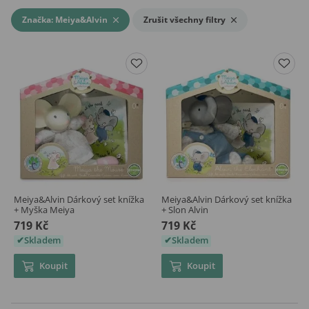
Značka: Meiya&Alvin
Zrušit všechny filtry
Meiya&Alvin Dárkový set knížka
Meiya&Alvin Dárkový set knížka
+ Myška Meiya
+ Slon Alvin
719 Kč
719 Kč
Skladem
Skladem
Koupit
Koupit