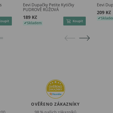
s
Eevi Dupačky Petite Kytičky
Eevi Dup
PUDROVĚ RŮŽOVÁ
209 Kč
189 Kč
Sklad
Koupit
Koupit
Skladem
OVĚŘENO ZÁKAZNÍKY
:00
98 % našich zákazníků