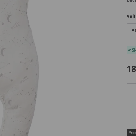
Veli
5
S
18
Prod