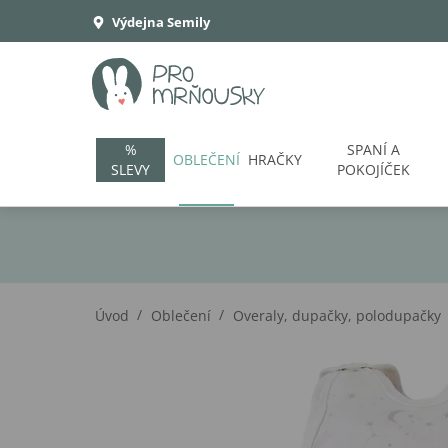
Výdejna Semily
%
SPANÍ A
OBLEČENÍ
HRAČKY
SLEVY
POKOJÍČEK
/
/
Úvod
Oblečení
Overaly, dupačky, polodupačky