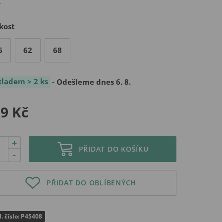
kost
6
62
68
kladem > 2 ks
- Odešleme dnes 6. 8.
9 Kč
+
PŘIDAT DO KOŠÍKU
-
PŘIDAT DO OBLÍBENÝCH
. číslo: P45408