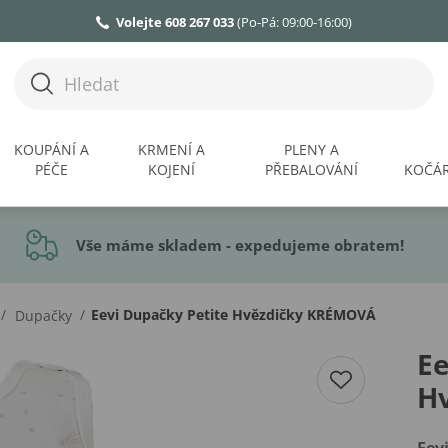
Volejte 608 267 033
(Po-Pá: 09:00-16:00)
KOUPÁNÍ A
KRMENÍ A
PLENY A
PÉČE
KOJENÍ
PŘEBALOVÁNÍ
KOČÁR
Vše máme skladem - expedujeme obratem!
/
/
Eevi Dupačky Petite Hvězdičky KRÉMOVÁ
Dupačky
Ee
H
Eev