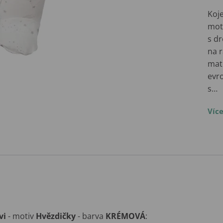
Koje
mot
s d
na 
mate
evro
s…
Víc
vi
- motiv
Hvězdičky
- barva
KRÉMOVÁ
: