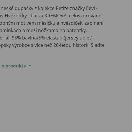
necké dupačky z kolekce Petite značky Eevi -
iv Hvězdičky - barva KRÉMOVÁ: celovzorované -
robným motivem měsíčku a hvězdiček, zapínání
ramínkách a mezi nožkama na patentky,
riál: 95% bavlna/5% elastan (jersey úplet),
pský výrobce s více než 20-letou historií. Slaďte
e o produktu