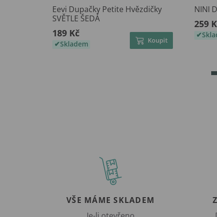
Eevi Dupačky Petite Hvězdičky
NINI D
SVĚTLE ŠEDÁ
259 K
189 Kč
Skl
Koupit
Skladem
VŠE MÁME SKLADEM
Je-li otevřeno