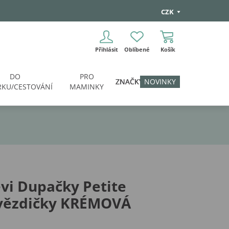
CZK
Přihlásit
Oblíbené
Košík
DO
PRO
ZNAČKY
NOVINKY
KU/CESTOVÁNÍ
MAMINKY
vi Dupačky Petite
vězdičky KRÉMOVÁ
i