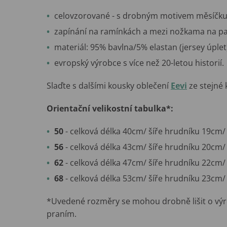
celovzorované - s drobným motivem měsíčku 
zapínání na ramínkách a mezi nožkama na pa
materiál: 95% bavlna/5% elastan (jersey úplet
evropský výrobce s více než 20-letou historií.
Slaďte s dalšími kousky oblečení
Eevi
ze stejné 
Orientační velikostní tabulka*:
50
- celková délka 40cm/ šíře hrudníku 19cm/ 
56
- celková délka 43cm/ šíře hrudníku 20cm/ 
62
- celková délka 47cm/ šíře hrudníku 22cm/ 
68
- celková délka 53cm/ šíře hrudníku 23cm/ 
*Uvedené rozměry se mohou drobně lišit o výr
praním.