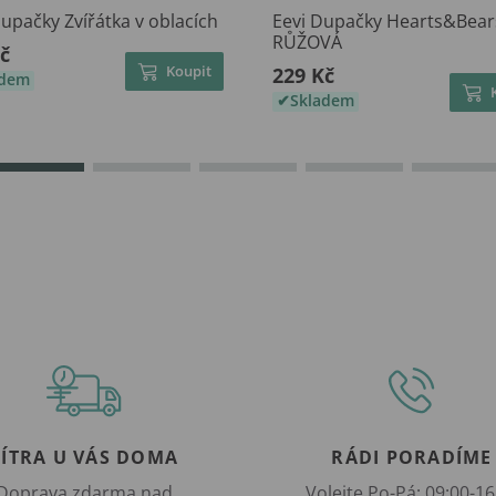
upačky Zvířátka v oblacích
Eevi Dupačky Hearts&Bear
RŮŽOVÁ
č
Koupit
229 Kč
adem
Skladem
ZÍTRA U VÁS DOMA
RÁDI PORADÍME
Doprava zdarma nad
Volejte Po-Pá: 09:00-16