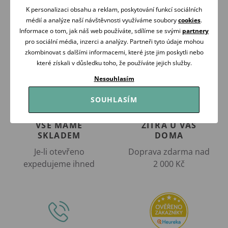
Koupit
Koupit
K personalizaci obsahu a reklam, poskytování funkcí sociálních
médií a analýze naší návštěvnosti využíváme soubory
cookies
.
Informace o tom, jak náš web používáte, sdílíme se svými
partnery
pro sociální média, inzerci a analýzy. Partneři tyto údaje mohou
zkombinovat s dalšími informacemi, které jste jim poskytli nebo
které získali v důsledku toho, že používáte jejich služby.
Nesouhlasím
SOUHLASÍM
VŠE MÁME
ZÍTRA U VÁS
SKLADEM
DOMA
Je-li otevřeno
Doprava zdarma nad
expedujeme ihned
2 000 Kč