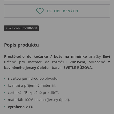
DO OBLÍBENÝCH
Prod. číslo: EV986638
Popis produktu
Prostěradlo do kočárku / koše na miminko
značky
Eevi
určené pro matrace do rozměru
70x35cm
, vyrobené
z
bavlněného jersey úpletu
- barva:
SVĚTLE RŮŽOVÁ
.
s všitou gumičkou po obvodu,
kvalitní a příjemný materiál,
certifikát "Bezpečné pro dítě",
materiál: 100% bavlna (jersey úplet),
vyrobeno v EU.