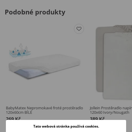
Podobné produkty
BabyMatex Nepromokavé froté prostěradlo
Jollein Prostěradlo napín
120x60cm BÍLÉ
120x60 Ivory/Nougath
269 Kč
389 Kč
Skladem
Skladem
Tato webová stránka používá cookies.