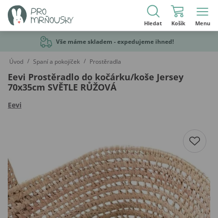
Hledat
Košík
Menu
Vše máme skladem - expedujeme ihned!
/
/
Úvod
Spaní a pokojíček
Prostěradla
Eevi Prostěradlo do kočárku/koše Jersey
70x35cm SVĚTLE RŮŽOVÁ
Eevi