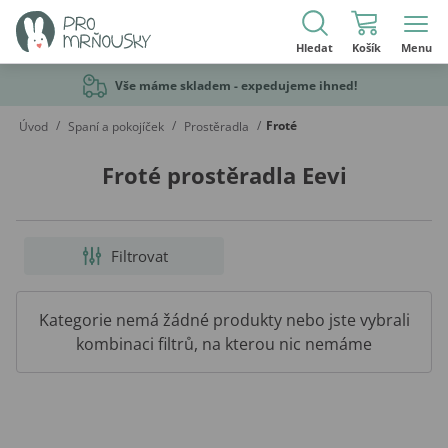
Hledat
Košík
Menu
Vše máme skladem - expedujeme ihned!
/
/
/
Froté
Úvod
Spaní a pokojíček
Prostěradla
Froté prostěradla Eevi
Filtrovat
Kategorie nemá žádné produkty nebo jste vybrali
kombinaci filtrů, na kterou nic nemáme