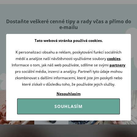
Dostaňte veškeré cenné tipy a rady včas a přímo do
e-mailu
Tato webová stránka používá cookies.
K personalizaci obsahu a reklam, poskytování funkcí sociálních
médií a analýze naší návštěvnosti využíváme soubory
cookies
.
Přihlásit se
Informace o tom, jak náš web používáte, sdílíme se svými
partnery
pro sociální média, inzerci a analýzy. Partneři tyto údaje mohou
zkombinovat s dalšími informacemi, které jste jim poskytli nebo
Souhlasím se
zpracováním osobních údajů
za účelem zaslání
které získali v důsledku toho, že používáte jejich služby.
newsletteru.
Nesouhlasím
SOUHLASÍM