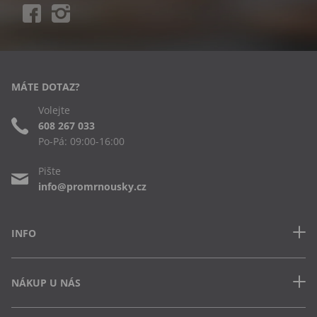
MÁTE DOTAZ?
Volejte
608 267 033
Po-Pá: 09:00-16:00
Pište
info@promrnousky.cz
INFO
Kontakt
NÁKUP U NÁS
Často kladené dotazy
Obchodní podmínky
Doprava a platba v ČR