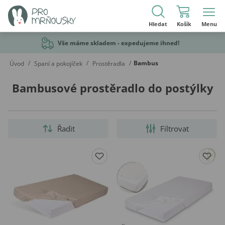
Hledat
Košík
Menu
Vše máme skladem - expedujeme ihned!
/
/
/
Bambus
Úvod
Spaní a pokojíček
Prostěradla
Bambusové prostěradlo do postýlky
Řadit
Filtrovat