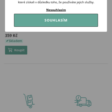
které získali v důsledku toho, že používáte jejich služby.
Nesouhlasím
SOUHLASÍM
BabyMatex Prostěradlo
BAMBOO 140x70 SVĚTLE ŠEDÉ
359 Kč
Skladem
Koupit