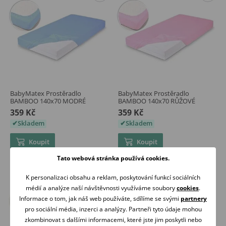
BabyMatex Prostěradlo
BabyMatex Prostěradlo
BAMBOO 140x70 MODRÉ
BAMBOO 140x70 RŮŽOVÉ
359 Kč
359 Kč
Skladem
Skladem
Koupit
Koupit
Tato webová stránka používá cookies.
K personalizaci obsahu a reklam, poskytování funkcí sociálních
médií a analýze naší návštěvnosti využíváme soubory
cookies
.
Informace o tom, jak náš web používáte, sdílíme se svými
partnery
pro sociální média, inzerci a analýzy. Partneři tyto údaje mohou
zkombinovat s dalšími informacemi, které jste jim poskytli nebo