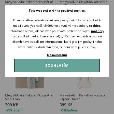
Meiya&Alvin Pískátko/kousátko
Meiya&Alvin Pískátko/kousátko
Myška Meiya
Myška Meiya
Tato webová stránka používá cookies.
399 Kč
399 Kč
Skladem
Skladem
K personalizaci obsahu a reklam, poskytování funkcí sociálních
médií a analýze naší návštěvnosti využíváme soubory
cookies
.
Koupit
Koupit
Informace o tom, jak náš web používáte, sdílíme se svými
partnery
pro sociální média, inzerci a analýzy. Partneři tyto údaje mohou
zkombinovat s dalšími informacemi, které jste jim poskytli nebo
které získali v důsledku toho, že používáte jejich služby.
Nesouhlasím
SOUHLASÍM
Meiya&Alvin Pískátko/kousátko
Meiya&Alvin Pískátko/kousátko
Slon Alvin
Zajíček Havah
399 Kč
399 Kč
Skladem
Skladem