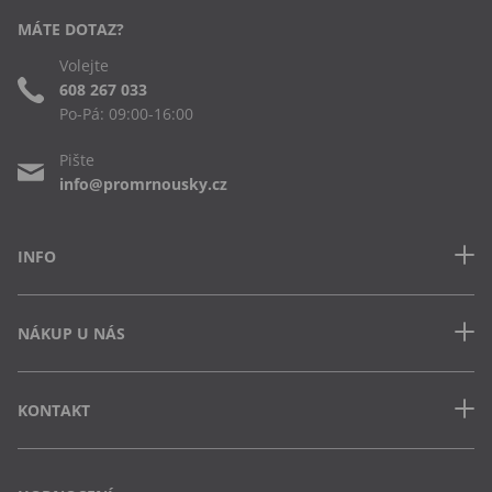
MÁTE DOTAZ?
Volejte
608 267 033
Po-Pá: 09:00-16:00
Pište
info@promrnousky.cz
INFO
Kontakt
NÁKUP U NÁS
Často kladené dotazy
Obchodní podmínky
Doprava a platba v ČR
Ochrana osobních údajů
KONTAKT
Jak uplatnit slevový kód
Cookies
Vrácení zboží a výměna
Výdejna Semily
Osobní odběr na pobočce
Vejvarovo nábřeží 199