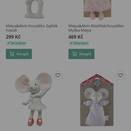
Meiya&Alvin Kousátko Zajíček
Meiya&Alvin Mazlíček/kousátko
Havah
Myška Meiya
299 Kč
469 Kč
Skladem
Skladem
Koupit
Koupit