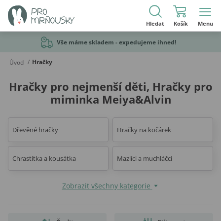
Hledat
Košík
Menu
Vše máme skladem - expedujeme ihned!
/
Hračky
Úvod
Hračky pro nejmenší děti, Hračky pro
miminka Meiya&Alvin
Dřevěné hračky
Hračky na kočárek
Chrastítka a kousátka
Mazlíci a muchláčci
Zobrazit všechny kategorie