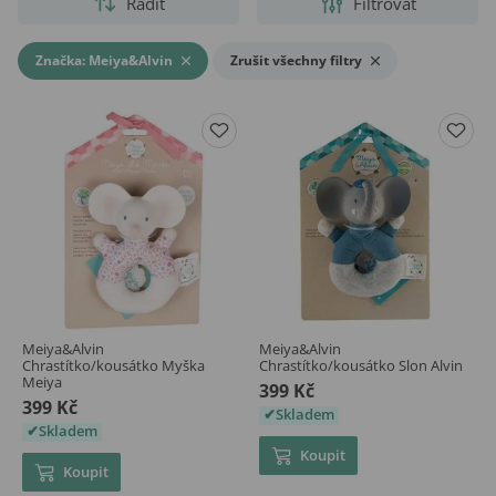
Řadit
Filtrovat
Značka: Meiya&Alvin
Zrušit všechny filtry
Meiya&Alvin
Meiya&Alvin
Chrastítko/kousátko Myška
Chrastítko/kousátko Slon Alvin
Meiya
399 Kč
399 Kč
Skladem
Skladem
Koupit
Koupit