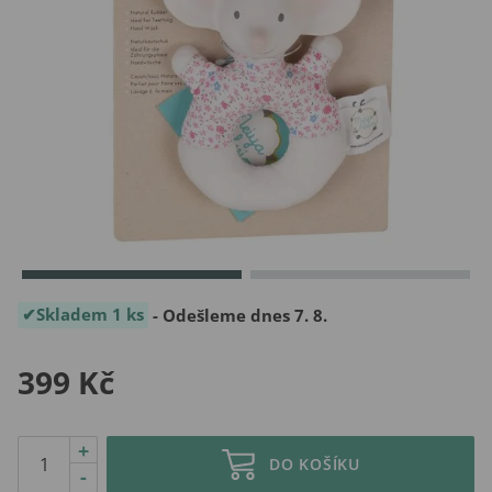
Skladem 1 ks
- Odešleme dnes 7. 8.
399 Kč
+
DO KOŠÍKU
-