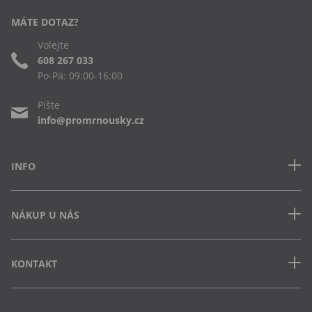
MÁTE DOTAZ?
Volejte
608 267 033
Po-Pá: 09:00-16:00
Pište
info@promrnousky.cz
INFO
Kontakt
NÁKUP U NÁS
Často kladené dotazy
Obchodní podmínky
Doprava a platba v ČR
Ochrana osobních údajů
KONTAKT
Jak uplatnit slevový kód
Cookies
Vrácení zboží a výměna
Výdejna Semily
Osobní odběr na pobočce
Vejvarovo nábřeží 199