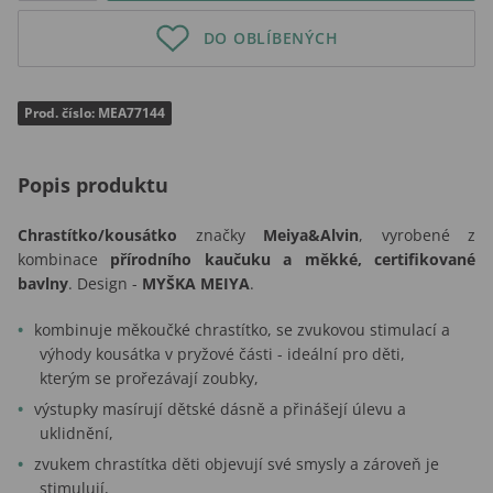
DO OBLÍBENÝCH
Prod. číslo: MEA77144
Popis produktu
Chrastítko/kousátko
značky
Meiya&Alvin
, vyrobené z
kombinace
přírodního kaučuku
a
měkké, certifikované
bavlny
. Design -
MYŠKA MEIYA
.
kombinuje měkoučké chrastítko, se zvukovou stimulací a
výhody kousátka v pryžové části - ideální pro děti,
kterým se prořezávají zoubky,
výstupky masírují dětské dásně a přinášejí úlevu a
uklidnění,
zvukem chrastítka děti objevují své smysly a zároveň je
stimulují,