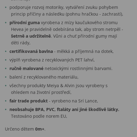
podporuje rozvoj motoriky, vytváření zvuku pohybem
princip příčiny a následku (pohnu hračkou - zachrastí),
přírodní guma
vyrobena z mízy kaučukového stromu
Hevea je pravidelně odebírána tak, aby strom netrpěl -
šetrně a udržitelně
. Vůni a chuť přírodní gumy mají
děti rády,
certifikovaná bavlna
- měkká a příjemná na dotek,
výplň vyrobena z recyklovaných PET lahví,
ručně malované
netoxickými rostlinnými barvami.
balení z recyklovaného materiálu,
všechny produkty Meiya & Alvin jsou vyrobeny s
ohledem na životní prostředí,
fair trade produkt
- vyrobeno na Srí Lance,
neobsahuje BPA, PVC, ftaláty ani jiné škodlivě látky.
Testováno podle norem EU,
Určeno dětem
0m+
.