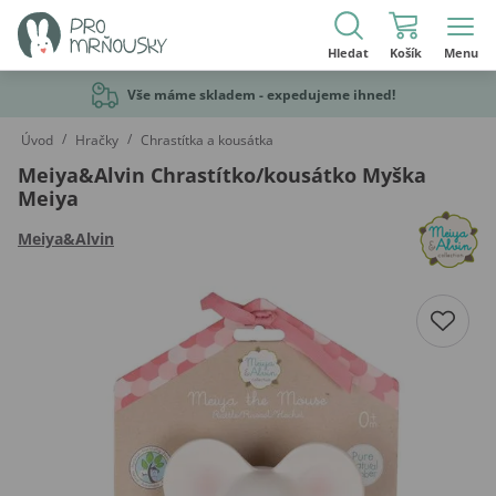
Hledat
Košík
Menu
Vše máme skladem - expedujeme ihned!
/
/
Úvod
Hračky
Chrastítka a kousátka
Meiya&Alvin Chrastítko/kousátko Myška
Meiya
Meiya&Alvin