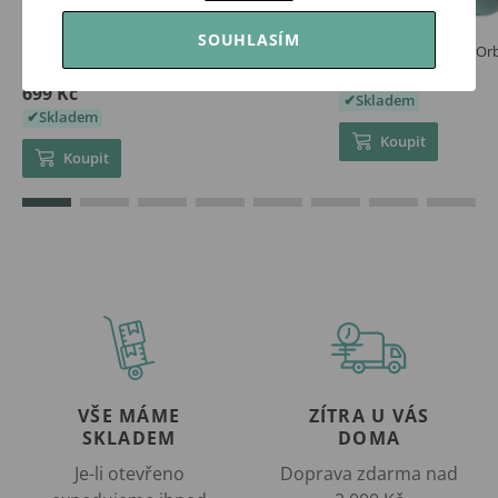
SOUHLASÍM
Little Dutch Dárková sada králíček Miffy
Infantino Chrastítko Or
Lucky Blossom
195 Kč
699 Kč
Skladem
Skladem
Koupit
Koupit
VŠE MÁME
ZÍTRA U VÁS
SKLADEM
DOMA
Je-li otevřeno
Doprava zdarma nad