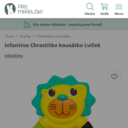
Hledat
Košík
Menu
Vše máme skladem - expedujeme ihned!
/
/
Úvod
Hračky
Chrastítka a kousátka
Infantino Chrastítko kousátko Lvíček
Infantino