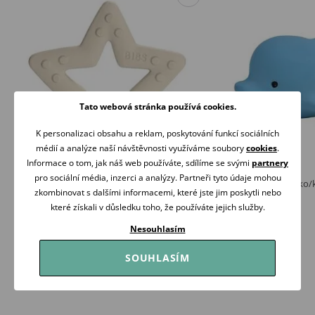
Tato webová stránka používá cookies.
K personalizaci obsahu a reklam, poskytování funkcí sociálních
médií a analýze naší návštěvnosti využíváme soubory
cookies
.
Informace o tom, jak náš web používáte, sdílíme se svými
partnery
pro sociální média, inzerci a analýzy. Partneři tyto údaje mohou
BIBS Baby Bitie kousátko Star Ivory
Tikiri Ocean Chrastítko/
zkombinovat s dalšími informacemi, které jste jim poskytli nebo
gumy DELFÍN
249 Kč
které získali v důsledku toho, že používáte jejich služby.
369 Kč
Skladem
Skladem
Nesouhlasím
Koupit
Koupit
SOUHLASÍM