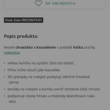
DO OBLÍBENÝCH
Prod. číslo: INF216274-01
Popis produktu
Veselé
chrastítko s kousátkem
v podobě
lvíčka
značky
Infantino
:
velkou kuličku na spodní části lze otáčet,
hříva lvíčka slouží jako kousátko,
3D výstupky na rukojeti poskytují odlišné hmatové
vjemy,
korálky na rukojeti a kuličky uvnitř středové části chrastí,
podporuje rozvoj hmatu a motoriky (koordinace ruka-
oko).