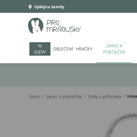
Výdejna Semily
%
SPANÍ A
OBLEČENÍ
HRAČKY
SLEVY
POKOJÍČEK
/
/
/
Inte
Úvod
Spaní a pokojíček
Deky a přikrývky