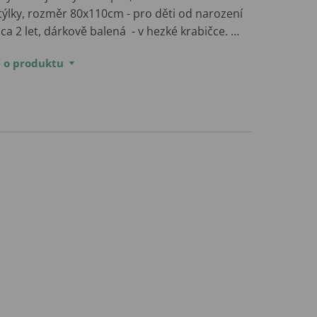
týlky, rozměr 80x110cm - pro děti od narození
ca 2 let, dárkově balená - v hezké krabičce. …
e o produktu