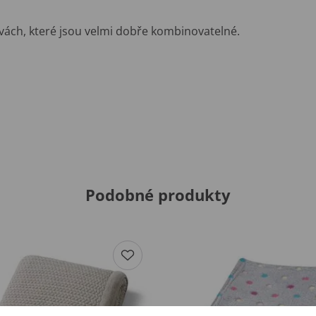
ách, které jsou velmi dobře kombinovatelné.
Podobné produkty