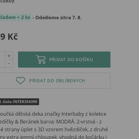
kladem > 2 ks
- Odešleme zítra 7. 8.
9 Kč
+
PŘIDAT DO KOŠÍKU
-
PŘIDAT DO OBLÍBENÝCH
. číslo: INTER354390
oučká dětská deka značky Interbaby z kolekce
zdičky & Beránek barva: MODRÁ. 2-vrstvá - z
né strany úplet s 3D vzorem hvězdiček, z druhé
any extra jemný chloupek, vhodná do kočárku i