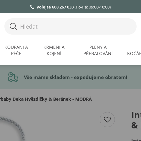
Volejte 608 267 033
(Po-Pá: 09:00-16:00)
KOUPÁNÍ A
KRMENÍ A
PLENY A
PÉČE
KOJENÍ
PŘEBALOVÁNÍ
KOČÁR
Vše máme skladem - expedujeme obratem!
rbaby Deka Hvězdičky & Beránek - MODRÁ
In
&
Int