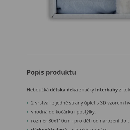
Popis produktu
Heboučká
dětská deka
značky
Interbaby
z ko
2-vrstvá - z jedné strany úplet s 3D vzorem h
vhodná do kočárku i postýlky,
rozměr 80x110cm - pro děti od narození do cc
dárkově balená
- v hezké krabičce.