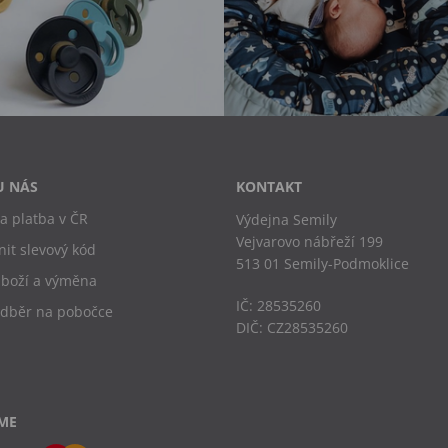
U NÁS
KONTAKT
a platba v ČR
Výdejna Semily
Vejvarovo nábřeží 199
nit slevový kód
513 01 Semily-Podmoklice
zboží a výměna
IČ: 28535260
odběr na pobočce
DIČ: CZ28535260
ME