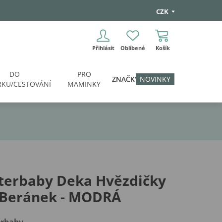
CZK
Přihlásit
Oblíbené
Košík
DO
PRO
ZNAČKY
NOVINKY
KU/CESTOVÁNÍ
MAMINKY
terbaby Deka Hvězdičky
 Beránek - MODRÁ
erbaby