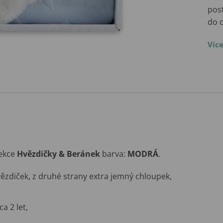
pos
do c
Víc
lekce
Hvězdičky & Beránek
barva:
MODRÁ
.
vězdiček, z druhé strany extra jemný chloupek,
a 2 let,