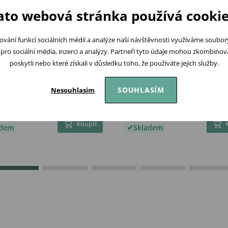
ato webová stránka používá cookie
ování funkcí sociálních médií a analýze naší návštěvnosti využíváme soubo
pro sociální média, inzerci a analýzy. Partneři tyto údaje mohou zkombinovat
poskytli nebo které získali v důsledku toho, že používáte jejich služby.
SOUHLASÍM
Nesouhlasím
no Pletená dětská deka s
BabyMatex Dětská deka Mil
kem ŠEDÁ
(75x100) PUNTÍKY ŠEDÁ
č
259 Kč
Koupit
adem
Skladem