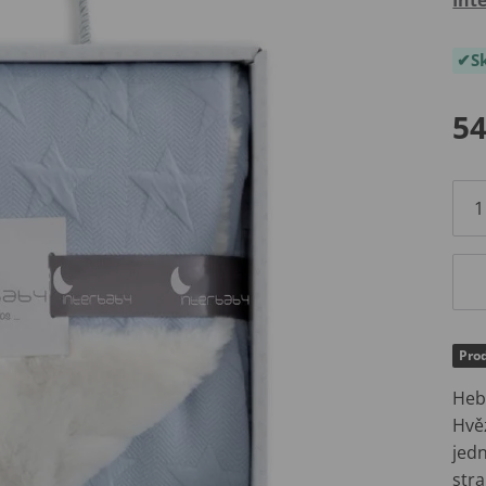
S
54
Prod
Heb
Hvě
jed
str