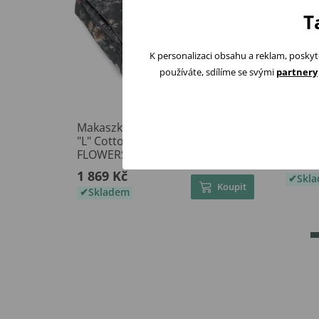
T
K personalizaci obsahu a reklam, poskyt
používáte, sdílíme se svými
partnery
Makaszka Zateplená dětská deka
BabyO
"L" Cotton (100x150) MYSTERY OF
berán
FLOWERS
649 K
1 869 Kč
Skl
Koupit
Skladem