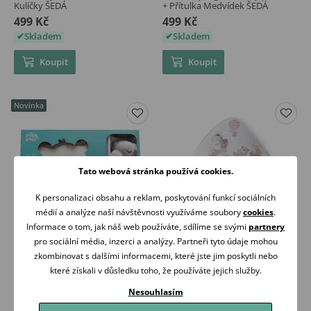
Kuličky ŠEDÁ
+ Přítulka Medvídek ŠEDÁ
499 Kč
499 Kč
Skladem
Skladem
Koupit
Koupit
Novinka
Tato webová stránka používá cookies.
K personalizaci obsahu a reklam, poskytování funkcí sociálních
médií a analýze naší návštěvnosti využíváme soubory
cookies
.
Informace o tom, jak náš web používáte, sdílíme se svými
partnery
pro sociální média, inzerci a analýzy. Partneři tyto údaje mohou
Interbaby Ergonomický polštář
Interbaby Osuška froté +
zkombinovat s dalšími informacemi, které jste jim poskytli nebo
+ Přítulka Slon RŮŽOVÁ
bryndák Zvířátka RŮŽOVÁ
které získali v důsledku toho, že používáte jejich služby.
499 Kč
559 Kč
Skladem
Skladem
Nesouhlasím