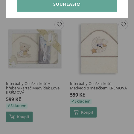
Koupit
Koupit
SOUHLASÍM
Interbaby Osuška froté +
Interbaby Osuška froté
hřeben/kartáč Medvídek Love
Medvídci s měsíčkem KRÉMOVÁ
KRÉMOVÁ
559 Kč
599 Kč
Skladem
Skladem
Koupit
Koupit