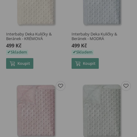
Interbaby Deka Kuličky &
Interbaby Deka Kuličky &
Beránek - KRÉMOVÁ
Beránek - MODRÁ
499 Kč
499 Kč
Skladem
Skladem
Koupit
Koupit