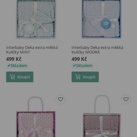
Interbaby Deka extra měkká
Interbaby Deka extra měkká
Kuličky MINT
Kuličky MODRÁ
499 Kč
499 Kč
Skladem
Skladem
Koupit
Koupit