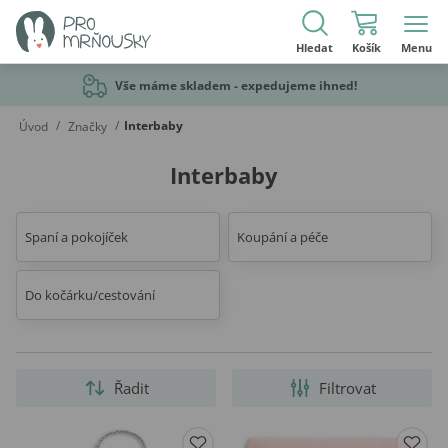
Hledat
Košík
Menu
Vše máme skladem - expedujeme ihned!
/
/
Interbaby
Úvod
Značky
Interbaby
Spaní a pokojíček
Koupání a péče
Do kočárku/cestování
Řadit
Filtrovat