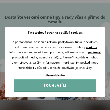
Dostaňte veškeré cenné tipy a rady včas a přímo do
e-mailu
Tato webová stránka používá cookies.
K personalizaci obsahu a reklam, poskytování funkcí sociálních
médií a analýze naší návštěvnosti využíváme soubory
cookies
.
Přihlásit se
Informace o tom, jak náš web používáte, sdílíme se svými
partnery
pro sociální média, inzerci a analýzy. Partneři tyto údaje mohou
zkombinovat s dalšími informacemi, které jste jim poskytli nebo
Souhlasím se
zpracováním osobních údajů
za účelem zaslání
které získali v důsledku toho, že používáte jejich služby.
newsletteru.
Nesouhlasím
SOUHLASÍM