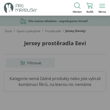
Hledat
Košík
Menu
Vše máme skladem - expedujeme ihned!
/
/
/
Jersey (žerzej)
Úvod
Spaní a pokojíček
Prostěradla
Jersey prostěradla Eevi
Filtrovat
Kategorie nemá žádné produkty nebo jste vybrali
kombinaci filtrů, na kterou nic nemáme