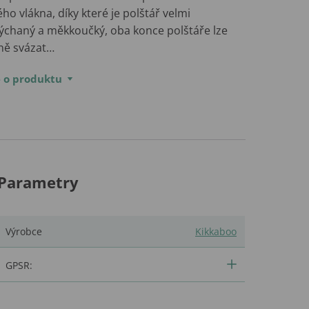
ho vlákna, díky které je polštář velmi
ýchaný a měkkoučký, oba konce polštáře lze
ně svázat…
e o produktu
Parametry
Výrobce
Kikkaboo
GPSR: