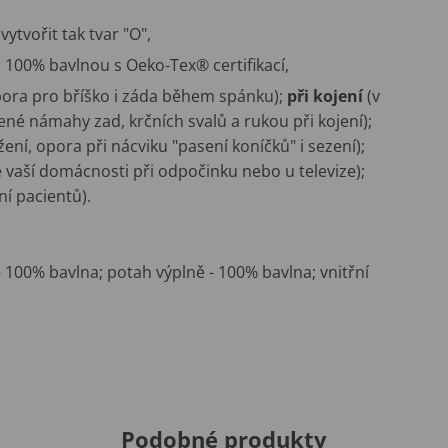
ytvořit tak tvar "O",
100% bavlnou s Oeko-Tex® certifikací,
ora pro bříško i záda během spánku);
při kojení
(v
ené námahy zad, krčních svalů a rukou při kojení);
žení, opora při nácviku "pasení koníčků" i sezení);
vé vaší domácnosti při odpočinku nebo u televize);
ní pacientů).
 100% bavlna; potah výplně - 100% bavlna; vnitřní
Podobné produkty