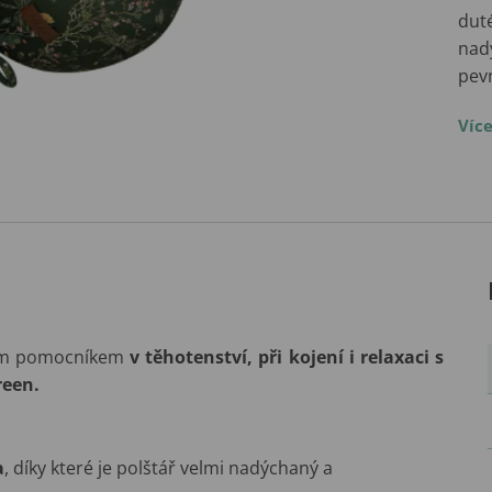
duté
nad
pev
Víc
ním pomocníkem
v těhotenství, při kojení i relaxaci s
reen.
a
, díky které je polštář velmi nadýchaný a