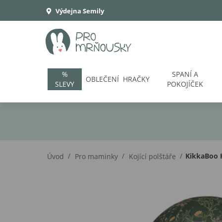
Výdejna Semily
%
SPANÍ A
OBLEČENÍ
HRAČKY
SLEVY
POKOJÍČEK
/
/
/
KikkaBoo K
Úvod
Pro maminky
Kojící polštáře