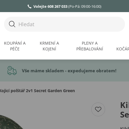
Volejte 608 267 033
(Po-Pá: 09:00-16:00)
KOUPÁNÍ A
KRMENÍ A
PLENY A
PÉČE
KOJENÍ
PŘEBALOVÁNÍ
KOČÁR
Vše máme skladem - expedujeme obratem!
ojicí polštář 2v1 Secret Garden Green
Ki
Se
Kik