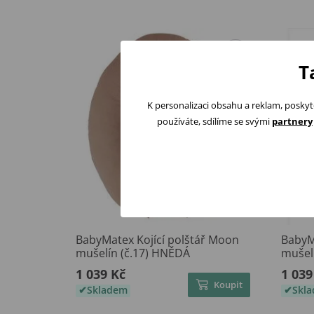
T
K personalizaci obsahu a reklam, poskyt
používáte, sdílíme se svými
partnery
BabyMatex Kojící polštář Moon
BabyM
mušelín (č.17) HNĚDÁ
mušel
1 039 Kč
1 039
Koupit
Skladem
Skl