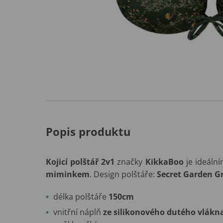
Popis produktu
Kojicí polštář 2v1
značky
KikkaBoo
je ideál
miminkem
. Design polštáře:
Secret Garden G
délka polštáře
150cm
vnitřní náplň
ze silikonového dutého vlákn