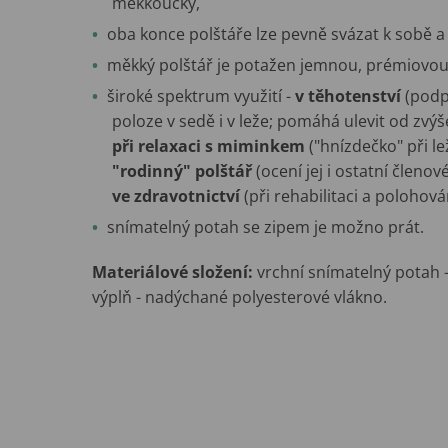
měkkoučký,
oba konce polštáře lze pevně svázat k sobě a v
měkký polštář je potažen jemnou, prémiovou 
široké spektrum využití -
v těhotenství
(podp
poloze v sedě i v leže; pomáhá ulevit od zvýš
při relaxaci s miminkem
("hnízdečko" při le
"rodinný" polštář
(ocení jej i ostatní členo
ve zdravotnictví
(při rehabilitaci a polohová
snímatelný potah se zipem je možno prát.
Materiálové složení:
vrchní snímatelný potah -
výplň - nadýchané polyesterové vlákno.