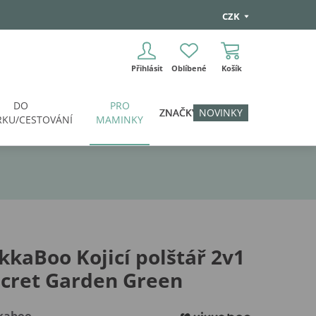
CZK
Přihlásit
Oblíbené
Košík
DO
PRO
ZNAČKY
NOVINKY
KU/CESTOVÁNÍ
MAMINKY
kkaBoo Kojicí polštář 2v1
cret Garden Green
kaboo