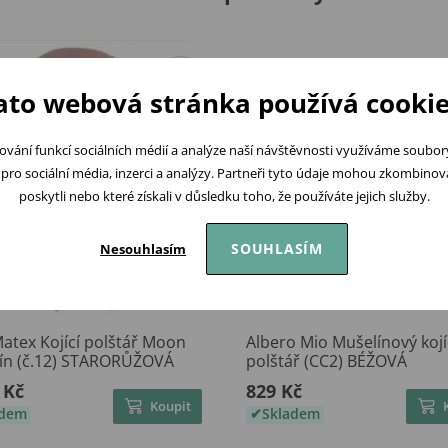
ato webová stránka používá cookie
ování funkcí sociálních médií a analýze naší návštěvnosti využíváme soubo
pro sociální média, inzerci a analýzy. Partneři tyto údaje mohou zkombinovat
poskytli nebo které získali v důsledku toho, že používáte jejich služby.
SOUHLASÍM
Nesouhlasím
atex Kojící polštář Moon
Albero Mio Mušelínový kojí
ín (č.12) STARORŮŽOVÁ
polštář (CC2) BÉŽOVÁ
 Kč
829 Kč
Koupit
adem
Skladem