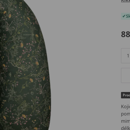
S
88
Prod
Koji
pomo
mim
délk