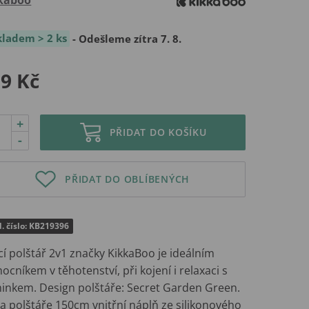
kladem > 2 ks
- Odešleme zítra 7. 8.
9 Kč
+
PŘIDAT DO KOŠÍKU
-
PŘIDAT DO OBLÍBENÝCH
. číslo: KB219396
cí polštář 2v1 značky KikkaBoo je ideálním
cníkem v těhotenství, při kojení i relaxaci s
inkem. Design polštáře: Secret Garden Green.
a polštáře 150cm vnitřní náplň ze silikonového