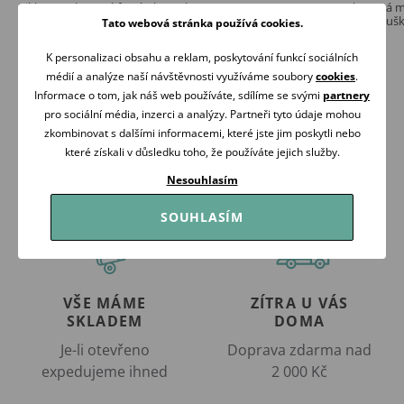
Kikko Bambusové froté ubrousky XKKO
NUUROO Bambusová mu
BMB 21x21 Natural
zavinovací plena / osuš
Tato webová stránka používá cookies.
175 Kč
429 Kč
K personalizaci obsahu a reklam, poskytování funkcí sociálních
Skladem
Skladem
médií a analýze naší návštěvnosti využíváme soubory
cookies
.
Koupit
Koupit
Informace o tom, jak náš web používáte, sdílíme se svými
partnery
pro sociální média, inzerci a analýzy. Partneři tyto údaje mohou
zkombinovat s dalšími informacemi, které jste jim poskytli nebo
které získali v důsledku toho, že používáte jejich služby.
Nesouhlasím
SOUHLASÍM
VŠE MÁME
ZÍTRA U VÁS
SKLADEM
DOMA
Je-li otevřeno
Doprava zdarma nad
expedujeme ihned
2 000 Kč