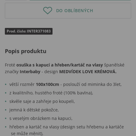
DO OBLÍBENÝCH
Prod. číslo: INTER371083
Popis produktu
Froté
osuška s kapucí a hřeben/kartáč na vlasy
španělské
značky
Interbaby
- design
MEDVÍDEK LOVE KRÉMOVÁ.
větší rozměr
100x100cm
- poslouží od miminka do 3let,
z kvalitního, hustého froté (100% bavlna),
skvěle saje a zahřeje po koupeli,
jemná k dětské pokožce,
s veselým obrázkem na kapuci,
hřeben a kartáč na vlasy (design setu hřebenu a kartáče
se může měnit),