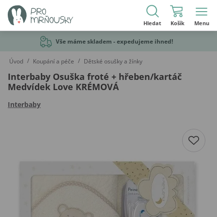
Hledat
Košík
Menu
Vše máme skladem - expedujeme ihned!
/
/
Úvod
Koupání a péče
Dětské osušky a žínky
Interbaby Osuška froté + hřeben/kartáč
Medvídek Love KRÉMOVÁ
Interbaby