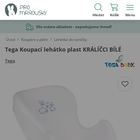
Hledat
Košík
Menu
Vše máme skladem - expedujeme ihned!
/
/
Úvod
Koupání a péče
Lehátka do vaničky
Tega Koupací lehátko plast KRÁLÍČCI BÍLÉ
Tega