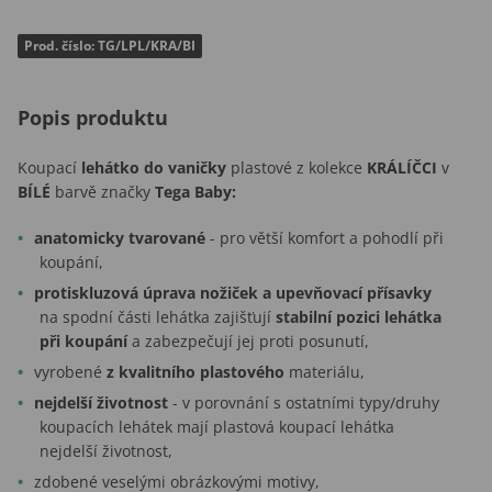
Prod. číslo: TG/LPL/KRA/BI
Popis produktu
Koupací
lehátko do vaničky
plastové z kolekce
KRÁLÍČCI
v
BÍLÉ
barvě značky
Tega Baby:
anatomicky tvarované
- pro větší komfort a pohodlí při
koupání,
protiskluzová úprava nožiček a upevňovací přísavky
na spodní části lehátka zajišťují
stabilní pozici lehátka
při koupání
a zabezpečují jej proti posunutí,
vyrobené
z kvalitního plastového
materiálu,
nejdelší životnost
- v porovnání s ostatními typy/druhy
koupacích lehátek mají plastová koupací lehátka
nejdelší životnost,
zdobené veselými obrázkovými motivy,