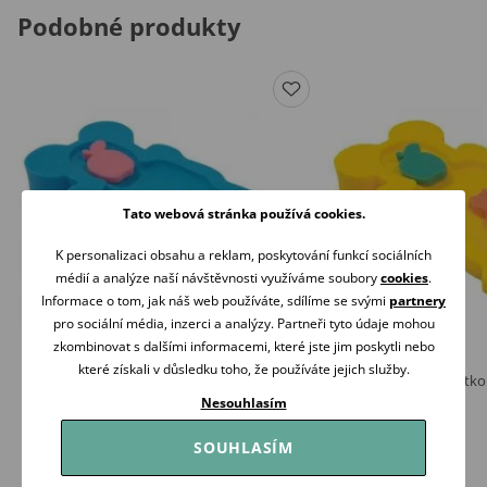
Podobné produkty
Tato webová stránka používá cookies.
K personalizaci obsahu a reklam, poskytování funkcí sociálních
médií a analýze naší návštěvnosti využíváme soubory
cookies
.
Informace o tom, jak náš web používáte, sdílíme se svými
partnery
pro sociální média, inzerci a analýzy. Partneři tyto údaje mohou
zkombinovat s dalšími informacemi, které jste jim poskytli nebo
které získali v důsledku toho, že používáte jejich služby.
Badum Koupací lehátko pěnové Maxi -
Badum Koupací lehátko
MODRÉ
ŽLUTÉ
Nesouhlasím
139 Kč
139 Kč
Skladem
Skladem
SOUHLASÍM
Koupit
Koupit